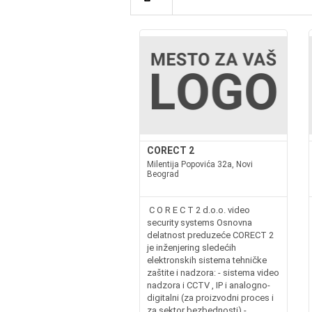
CORECT 2
Milentija Popovića 32a, Novi
Beograd
C O R E C T 2 d.o.o. video
security systems Osnovna
delatnost preduzeće CORECT 2
je inženjering sledećih
elektronskih sistema tehničke
zaštite i nadzora: - sistema video
nadzora i CCTV , IP i analogno-
digitalni (za proizvodni proces i
za sektor bezbednosti) -