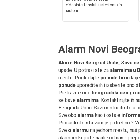
videointerfonskih i interfonskih
sistem...
Alarm Novi Beogr
Alarm Novi Beograd Ušće, Sava ce
upade. U potrazi ste za
alarmima u 
mestu. Pogledajte
ponude firmi
koje
ponude
uporedite ih i izaberite ono 
Pretražite ceo
beogradski deo grad
se bave
alarmima
. Kontaktirajte ih 
Beogradu Ušću, Savi centru ili ste
Sve oko
alarma
kao i ostale
informa
Pronašli ste šta vam je potrebno ? V
Sve
o alarmu
na jednom mestu, naš p
alarmom koji ste našli kod naš - prepo