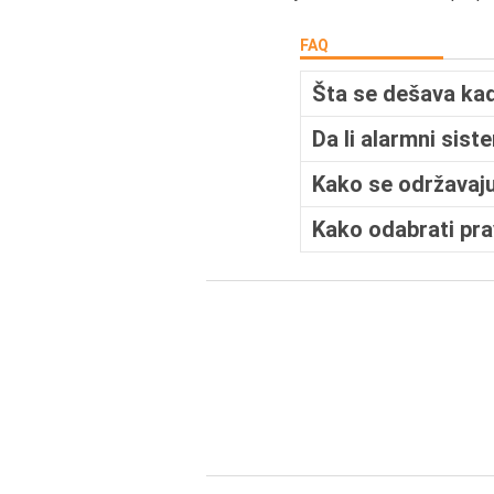
FAQ
Šta se dešava kad
Da li alarmni sis
Kako se održavaju
Kako odabrati prav