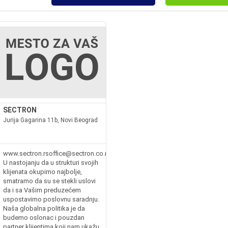
SECTRON
Jurija Gagarina 11b, Novi Beograd
www.sectron.rsoffice@sectron.co.rs
U nastojanju da u strukturi svojih
klijenata okupimo najbolje,
smatramo da su se stekli uslovi
da i sa Vašim preduzećem
uspostavimo poslovnu saradnju.
Naša globalna politika je da
budemo oslonac i pouzdan
partner klijentima koji nam ukažu