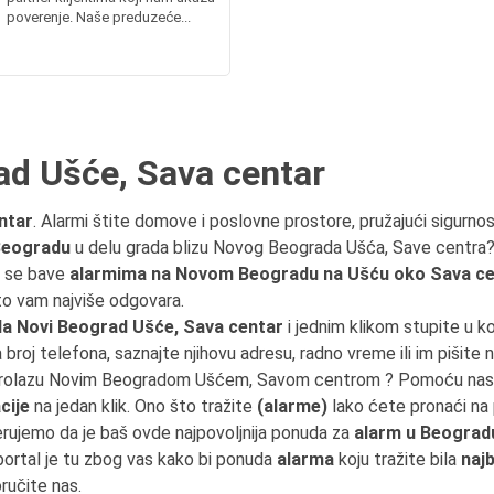
poverenje. Naše preduzeće...
ad Ušće, Sava centar
ntar
. Alarmi štite domove i poslovne prostore, pružajući sigurnos
Beogradu
u delu grada blizu Novog Beograda Ušća, Save centra? 
 se bave
alarmima na Novom Beogradu na Ušću oko Sava ce
što vam najviše odgovara.
a Novi Beograd Ušće, Sava centar
i jednim klikom stupite u 
na broj telefona, saznajte njihovu adresu, radno vreme ili im pišit
 u prolazu Novim Beogradom Ušćem, Savom centrom ? Pomoću nas
cije
na jedan klik. Ono što tražite
(alarme)
lako ćete pronaći na
erujemo da je baš ovde najpovoljnija ponuda za
alarm u Beograd
ortal je tu zbog vas kako bi ponuda
alarma
koju tražite bila
naj
ručite nas.