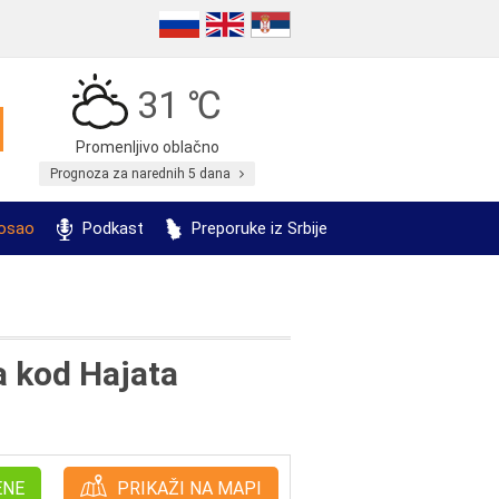
31 ℃
Promenljivo oblačno
Prognoza za narednih 5 dana
posao
Podkast
Preporuke iz Srbije
 kod Hajata
ENE
PRIKAŽI NA MAPI