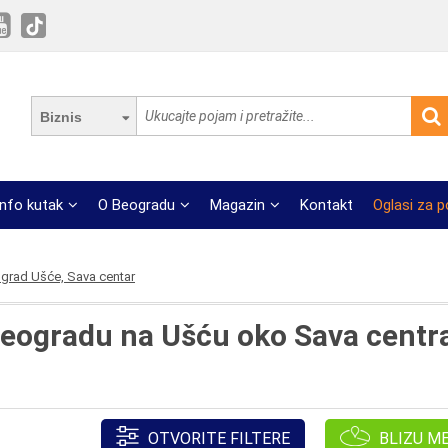
Biznis
Info kutak
O Beogradu
Magazin
Kontakt
Oglasi za 
grad Ušće, Sava centar
eogradu na Ušću oko Sava centra
OTVORITE FILTERE
BLIZU M