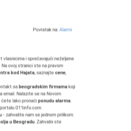
Povratak na:
Alarmi
t vlasnicima i sprečavajući neželjene
Na ovoj stranici ste na pravom
ntra kod Hajata
, saznajte
cene
,
kontakt sa
beogradskim firmama
koji
e na email. Nalazite se na Novom
 ćete lako pronaći
ponudu alarma
.
 portalu 011info.com.
u
- zahvalite nam se jednom prilikom.
bolja u Beogradu
. Zahvalni ste