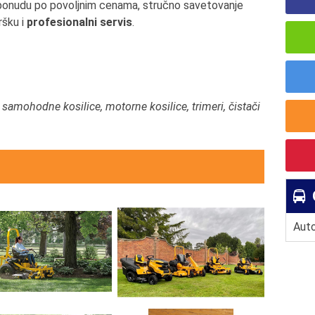
 ponudu po povoljnim cenama, stručno savetovanje
ršku i
profesionalni servis
.
e, samohodne kosilice, motorne kosilice, trimeri, čistači
Auto