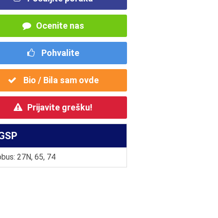
Ocenite nas
Pohvalite
Bio / Bila sam ovde
Prijavite grešku!
GSP
bus: 27N, 65, 74