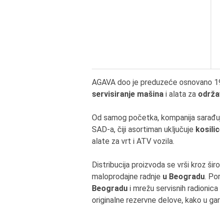
AGAVA doo je preduzeće osnovano 1990.
servisiranje mašina
i alata za
održa
Od samog početka, kompanija sarađuj
SAD-a, čiji asortiman uključuje
kosili
alate za vrt i ATV vozila.
Distribucija proizvoda se vrši kroz ši
maloprodajne radnje
u Beogradu
. Po
Beogradu
i mrežu servisnih radionica
originalne rezervne delove, kako u ga