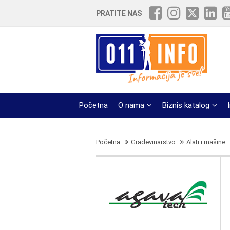
PRATITE NAS
Početna
O nama
Biznis katalog
Početna
Građevinarstvo
Alati i mašine