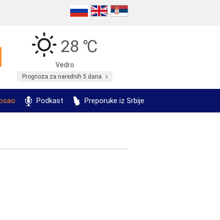
28 ℃
Vedro
Prognoza za narednih 5 dana
posao
Podkast
Preporuke iz Srbije