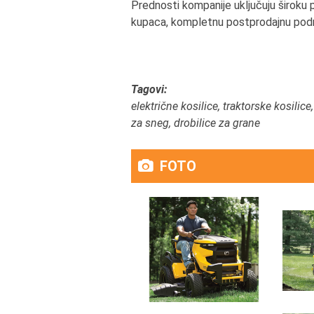
Prednosti kompanije uključuju široku
kupaca, kompletnu postprodajnu pod
Tagovi:
električne kosilice, traktorske kosilic
za sneg, drobilice za grane
FOTO