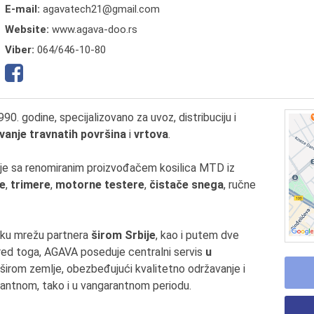
E-mail:
agavatech21@gmail.com
Website:
www.agava-doo.rs
Viber:
064/646-10-80
 godine, specijalizovano za uvoz, distribuciju i
vanje travnatih površina
i
vrtova
.
e sa renomiranim proizvođačem kosilica MTD iz
ce
,
trimere
,
motorne testere
,
čistače snega
, ručne
roku mrežu partnera
širom Srbije
, kao i putem dve
red toga, AGAVA poseduje centralni servis
u
 širom zemlje, obezbeđujući kvalitetno održavanje i
rantnom, tako i u vangarantnom periodu.