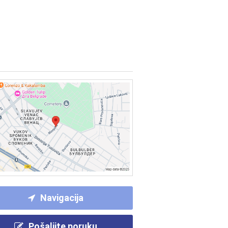
Navigacija
Pošaljite poruku