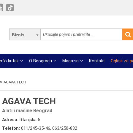
Biznis
Info kutak
O Beogradu
Magazin
Kontakt
Oglasi za 
AGAVA TECH
AGAVA TECH
Alati i mašine Beograd
Adresa:
Rtanjska 5
Telefon:
011/245-35-46
,
063/250-832