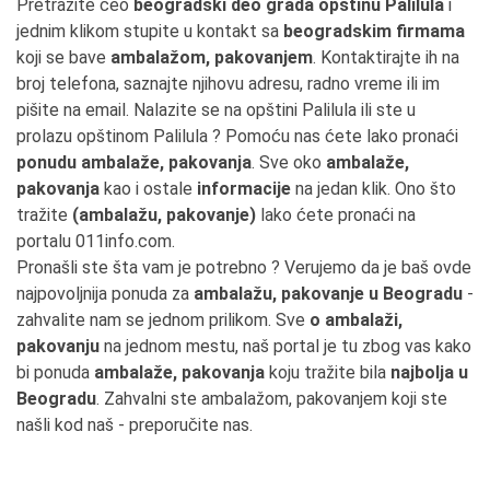
Pretražite ceo
beogradski deo grada opštinu Palilula
i
jednim klikom stupite u kontakt sa
beogradskim firmama
koji se bave
ambalažom, pakovanjem
. Kontaktirajte ih na
broj telefona, saznajte njihovu adresu, radno vreme ili im
pišite na email. Nalazite se na opštini Palilula ili ste u
prolazu opštinom Palilula ? Pomoću nas ćete lako pronaći
ponudu ambalaže, pakovanja
. Sve oko
ambalaže,
pakovanja
kao i ostale
informacije
na jedan klik. Ono što
tražite
(ambalažu, pakovanje)
lako ćete pronaći na
portalu 011info.com.
Pronašli ste šta vam je potrebno ? Verujemo da je baš ovde
najpovoljnija ponuda za
ambalažu, pakovanje u Beogradu
-
zahvalite nam se jednom prilikom. Sve
o ambalaži,
pakovanju
na jednom mestu, naš portal je tu zbog vas kako
bi ponuda
ambalaže, pakovanja
koju tražite bila
najbolja u
Beogradu
. Zahvalni ste ambalažom, pakovanjem koji ste
našli kod naš - preporučite nas.