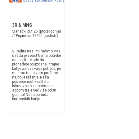
3R & MNS
Slanački put 26 (proizvodnja)
// Pupinova 17/10 (sedište)
Vi radite nas, mi radimo Vas,
u radu je spas! Nema potrebe
da se pitate gde da
pronađete pouzdane i trajne
kutije za sve vaše potrebe, jer
mi smo tu da vam pružimo
najbolje rešenje. Naša
posvećenost kvalitetu i
iskustvo koje nosimo sa
sobom traje već više od30
godina! Naša ponuda
kartonskih kutija...