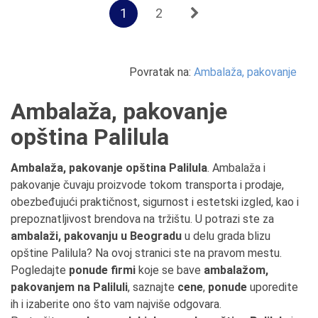
1
2
Povratak na:
Ambalaža, pakovanje
Ambalaža, pakovanje
opština Palilula
Ambalaža, pakovanje opština Palilula
. Ambalaža i
pakovanje čuvaju proizvode tokom transporta i prodaje,
obezbeđujući praktičnost, sigurnost i estetski izgled, kao i
prepoznatljivost brendova na tržištu. U potrazi ste za
ambalaži, pakovanju u Beogradu
u delu grada blizu
opštine Palilula? Na ovoj stranici ste na pravom mestu.
Pogledajte
ponude firmi
koje se bave
ambalažom,
pakovanjem na Paliluli
, saznajte
cene
,
ponude
uporedite
ih i izaberite ono što vam najviše odgovara.