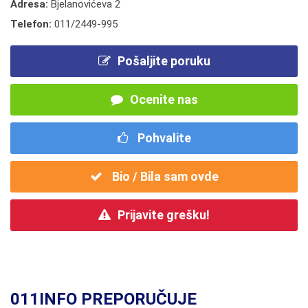
Adresa:
Bjelanovićeva 2
Telefon:
011/2449-995
Pošaljite poruku
Ocenite nas
Pohvalite
Bio / Bila sam ovde
Prijavite grešku!
011INFO PREPORUČUJE