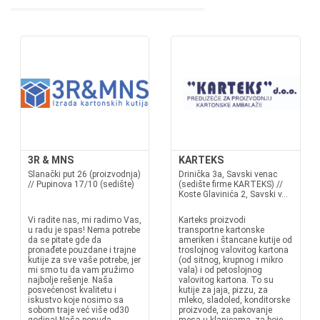
3R & MNS
KARTEKS
Slanački put 26 (proizvodnja)
Drinička 3a, Savski venac
// Pupinova 17/10 (sedište)
(sedište firme KARTEKS) //
Koste Glavinića 2, Savski v...
Vi radite nas, mi radimo Vas,
Karteks proizvodi
u radu je spas! Nema potrebe
transportne kartonske
da se pitate gde da
ameriken i štancane kutije od
pronađete pouzdane i trajne
troslojnog valovitog kartona
kutije za sve vaše potrebe, jer
(od sitnog, krupnog i mikro
mi smo tu da vam pružimo
vala) i od petoslojnog
najbolje rešenje. Naša
valovitog kartona. To su
posvećenost kvalitetu i
kutije za jaja, pizzu, za
iskustvo koje nosimo sa
mleko, sladoled, konditorske
sobom traje već više od30
proizvode, za pakovanje