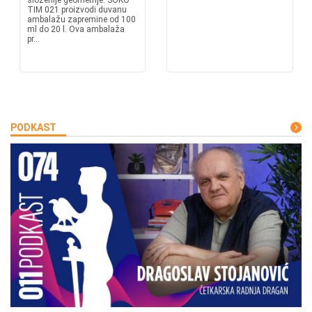
složenije geometrije. SOKO
TIM 021 proizvodi duvanu
ambalažu zapremine od 100
ml do 20 l. Ova ambalaža
pr...
PODKAST