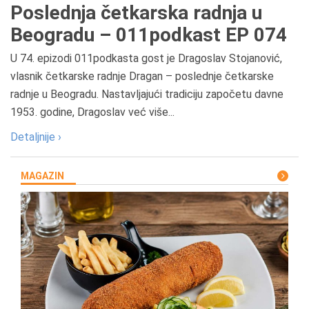
Poslednja četkarska radnja u
Beogradu – 011podkast EP 074
U 74. epizodi 011podkasta gost je Dragoslav Stojanović,
vlasnik četkarske radnje Dragan – poslednje četkarske
radnje u Beogradu. Nastavljajući tradiciju započetu davne
1953. godine, Dragoslav već više...
Detaljnije ›
MAGAZIN