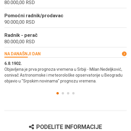
80.000,00 RSD
Pomoćni radnik/prodavac
90.000,00 RSD
Radnik - perač
80.000,00 RSD
NA DANAŠNJI DAN
6.8.1902.
6.
ik
Objavljena je prva prognoza vremena u Srbiji - Milan Nedeljković,
Od
osnivač Astronomske i meteorološke opservatorije u Beogradu
Be
objavio u "Srpskim novinama" prognozu vremena.
PODELITE INFORMACIJE