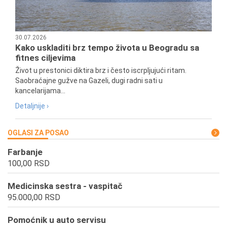
30.07.2026
Kako uskladiti brz tempo života u Beogradu sa
fitnes ciljevima
Život u prestonici diktira brz i često iscrpljujući ritam.
Saobraćajne gužve na Gazeli, dugi radni sati u
kancelarijama...
Detaljnije ›
OGLASI ZA POSAO
Farbanje
100,00 RSD
Medicinska sestra - vaspitač
95.000,00 RSD
Pomoćnik u auto servisu