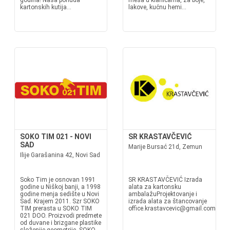
godina! Naša ponuda
mesa u klanicama, za boje,
kartonskih kutija...
lakove, kućnu hemi...
SOKO TIM 021 - NOVI
SR KRASTAVČEVIĆ
SAD
Marije Bursać 21d, Zemun
Ilije Garašanina 42, Novi Sad
Soko Tim je osnovan 1991
SR KRASTAVČEVIĆ Izrada
godine u Niškoj banji, a 1998
alata za kartonsku
godine menja sedište u Novi
ambalažuProjektovanje i
Sad. Krajem 2011. Szr SOKO
izrada alata za štancovanje
TIM prerasta u SOKO TIM
office.krastavcevic@gmail.com
021 DOO. Proizvodi predmete
od duvane i brizgane plastike