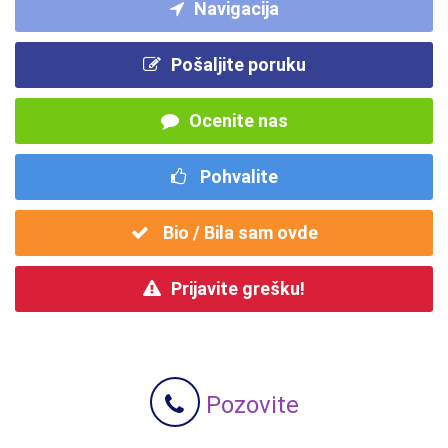
Navigacija
Pošaljite poruku
Ocenite nas
Pohvalite
Bio / Bila sam ovde
Prijavite grešku!
Pozovite