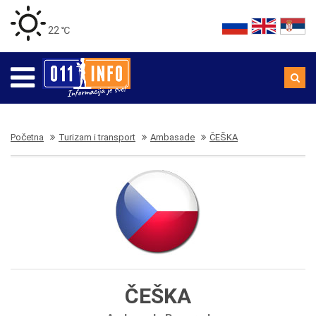
22 ℃
Početna
Turizam i transport
Ambasade
ČEŠKA
ČEŠKA