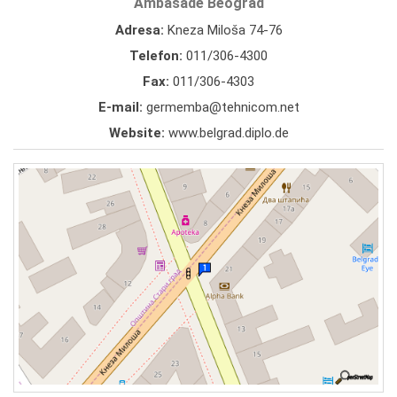
Ambasade Beograd
Adresa:
Kneza Miloša 74-76
Telefon:
011/306-4300
Fax:
011/306-4303
E-mail:
germemba@tehnicom.net
Website:
www.belgrad.diplo.de