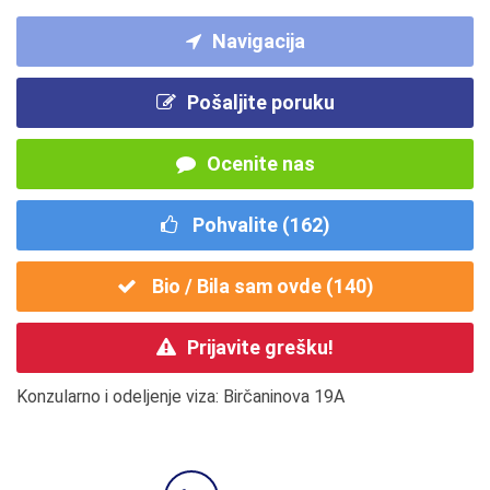
Navigacija
Pošaljite poruku
Ocenite nas
Pohvalite (
162
)
Bio / Bila sam ovde (
140
)
Prijavite grešku!
Konzularno i odeljenje viza: Birčaninova 19A