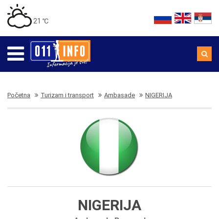
21 ℃
Početna
Turizam i transport
Ambasade
NIGERIJA
NIGERIJA