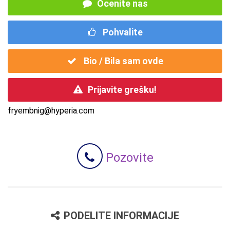
Ocenite nas
Pohvalite
Bio / Bila sam ovde
Prijavite grešku!
fryembnig@hyperia.com
Pozovite
PODELITE INFORMACIJE