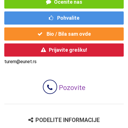
Ocenite nas
Pohvalite
Bio / Bila sam ovde
Prijavite grešku!
turem@eunet.rs
Pozovite
PODELITE INFORMACIJE