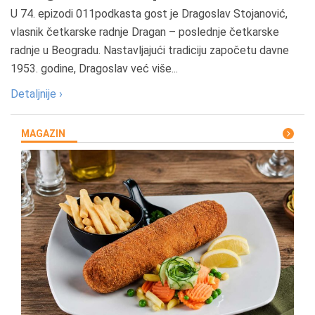
U 74. epizodi 011podkasta gost je Dragoslav Stojanović,
vlasnik četkarske radnje Dragan – poslednje četkarske
radnje u Beogradu. Nastavljajući tradiciju započetu davne
1953. godine, Dragoslav već više...
Detaljnije ›
MAGAZIN