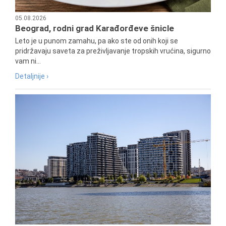
05.08.2026
Beograd, rodni grad Karađorđeve šnicle
Leto je u punom zamahu, pa ako ste od onih koji se
pridržavaju saveta za preživljavanje tropskih vrućina, sigurno
vam ni...
Detaljnije ›