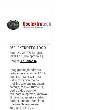
05ELEKTROTECH DOO
Paunova 24, TC Banjica,
lokal 107 ( maloprodaja ),
Banjica
+ 1 lokacija
Zbog godišnjih odmora
radnja neće raditi do 17.08.
05ELEKTROTECH DOO
Veliki izbor opreme za
mobilne telefone (adapteri,
baterije, maske, futrole...),
audio-video opreme,
računarske opreme, kablova i
činčeva, adapteri za video
nadzor i lap-top, konektori,
džekovi, fleševi, mikro
kartice, antene za...