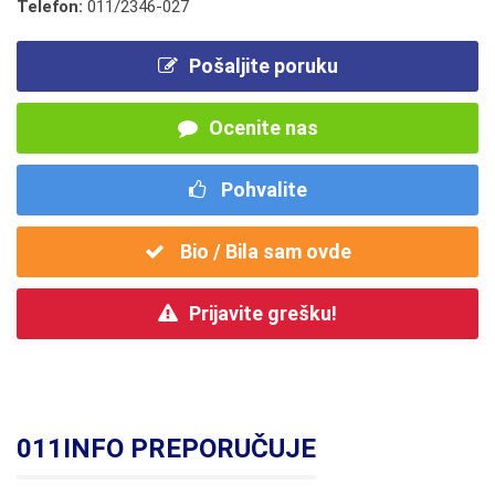
Telefon:
011/2346-027
Pošaljite poruku
Ocenite nas
Pohvalite
Bio / Bila sam ovde
Prijavite grešku!
011INFO PREPORUČUJE