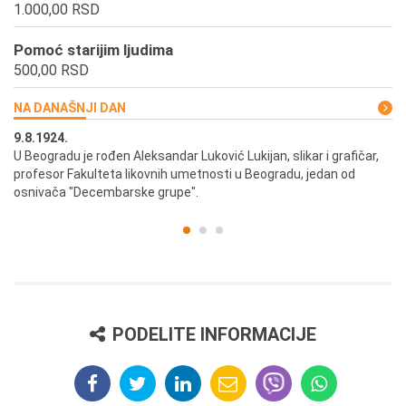
1.000,00 RSD
Pomoć starijim ljudima
500,00 RSD
NA DANAŠNJI DAN
9.8.1924.
9.
U Beogradu je rođen Aleksandar Luković Lukijan, slikar i grafičar,
Pr
profesor Fakulteta likovnih umetnosti u Beogradu, jedan od
a,
osnivača "Decembarske grupe".
PODELITE INFORMACIJE