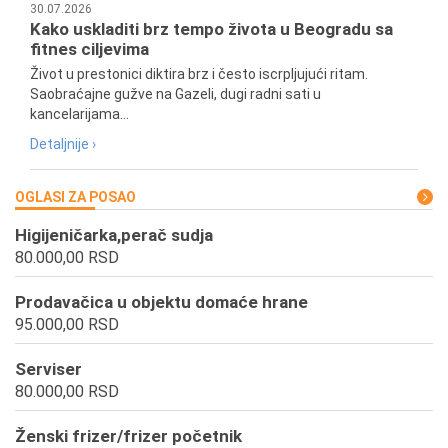
30.07.2026
Kako uskladiti brz tempo života u Beogradu sa
fitnes ciljevima
Život u prestonici diktira brz i često iscrpljujući ritam.
Saobraćajne gužve na Gazeli, dugi radni sati u
kancelarijama...
Detaljnije ›
OGLASI ZA POSAO
Higijeničarka,perač sudja
80.000,00 RSD
Prodavačica u objektu domaće hrane
95.000,00 RSD
Serviser
80.000,00 RSD
Ženski frizer/frizer početnik