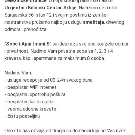
železničke stanice
. U neposrednoj blizini se nalaze
Urgentni i Kilinički Centar Srbije
. Nalazimo se u ulici
Sarajevska 36, stan 12 i svojim gostima iz zemlje i
inostranstva pružamo najbolju uslugu
smeštaja
, dnevnog
odmora i prenoćišta.
“
Sobe i Apartmani S
“ su idealni za sve one koji žele odmor
i privatnost. Nudimo Vam privatne sobe sa 1, 2, 3 i 4
kreveta, kao i apartmane za maksimum 8 osoba.
Nudimo Vam:
- usluge recepcije od 00-24h svakog dana
- besplatan WiFi internet
- besplatnu upotrebu peškira
- besplatnu kartu grada
- veoma udobne krevete
- čistu posteljinu
Ono što nas odvaja od drugih su domaćini koji će Vas uvek