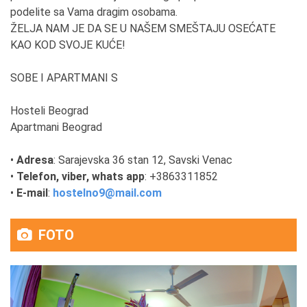
podelite sa Vama dragim osobama.
ŽELJA NAM JE DA SE U NAŠEM SMEŠTAJU OSEĆATE
KAO KOD SVOJE KUĆE!
SOBE I APARTMANI S
Hosteli Beograd
Apartmani Beograd
•
Adresa
: Sarajevska 36 stan 12, Savski Venac
•
Telefon, viber, whats app
: +3863311852
•
E-mail
:
hostelno9@mail.com
FOTO