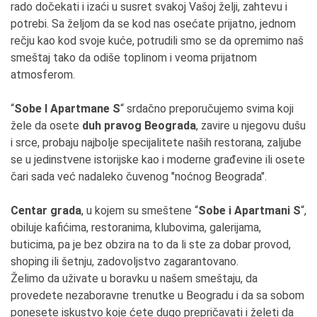
rado dočekati i izaći u susret svakoj Vašoj želji, zahtevu i
potrebi. Sa željom da se kod nas osećate prijatno, jednom
rečju kao kod svoje kuće, potrudili smo se da opremimo naš
smeštaj tako da odiše toplinom i veoma prijatnom
atmosferom.
“
Sobe I Apartmane S
“ srdačno preporučujemo svima koji
žele da osete
duh pravog Beograda
, zavire u njegovu dušu
i srce, probaju najbolje specijalitete naših restorana, zaljube
se u jedinstvene istorijske kao i moderne građevine ili osete
čari sada već nadaleko čuvenog "noćnog Beograda".
Centar grada
, u kojem su smeštene “
Sobe i Apartmani S
“,
obiluje kafićima, restoranima, klubovima, galerijama,
buticima, pa je bez obzira na to da li ste za dobar provod,
shoping ili šetnju, zadovoljstvo zagarantovano.
Želimo da uživate u boravku u našem smeštaju, da
provedete nezaboravne trenutke u Beogradu i da sa sobom
ponesete iskustvo koje ćete dugo prepričavati i želeti da