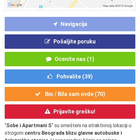
Navigacija
Pošaljite poruku
Ocenite nas (1)
Pohvalite (
39
)
Bio / Bila sam ovde (
70
)
Prijavite grešku!
“
Sobe i Apartmani S
“ su smešteni na atraktivnoj lokaciji u
strogom
centru Beograda blizu glavne autobuske i