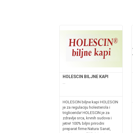
HOLESCIN BILJNE KAPI
...
HOLESCIN biljne kapi HOLESCIN
je za regulaciju holesterola i
triglicerida! HOLESCIN je za
zdravlje srca, krvnih sudova i
jetre! 100% biljni prirodni
preparat firme Natura Sanat,