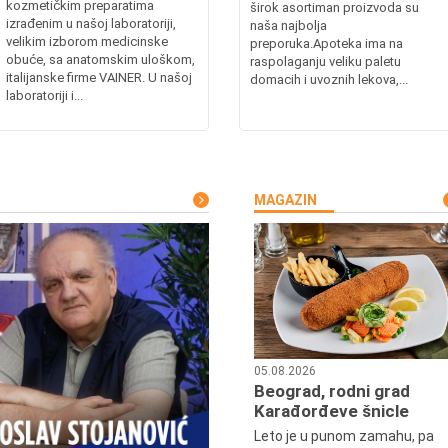
kozmetičkim preparatima
širok asortiman proizvoda su
izrađenim u našoj laboratoriji,
naša najbolja
velikim izborom medicinske
preporuka.Apoteka ima na
obuće, sa anatomskim uloškom,
raspolaganju veliku paletu
italijanske firme VAINER. U našoj
domacih i uvoznih lekova,...
laboratoriji i...
MAGAZIN
05.08.2026
Beograd, rodni grad
Karađorđeve šnicle
Leto je u punom zamahu, pa