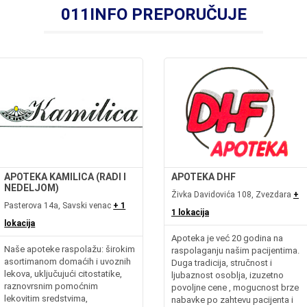
011INFO PREPORUČUJE
APOTEKA KAMILICA (RADI I
APOTEKA DHF
NEDELJOM)
Živka Davidovića 108, Zvezdara
+
Pasterova 14a, Savski venac
+ 1
1 lokacija
lokacija
Apoteka je već 20 godina na
Naše apoteke raspolažu: širokim
raspolaganju našim pacijentima.
asortimanom domaćih i uvoznih
Duga tradicija, stručnost i
lekova, uključujući citostatike,
ljubaznost osoblja, izuzetno
raznovrsnim pomoćnim
povoljne cene , mogucnost brze
lekovitim sredstvima,
nabavke po zahtevu pacijenta i