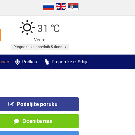
31 ℃
Vedro
Prognoza za narednih 5 dana
posao
Podkast
Preporuke iz Srbije
Pošaljite poruku
Ocenite nas