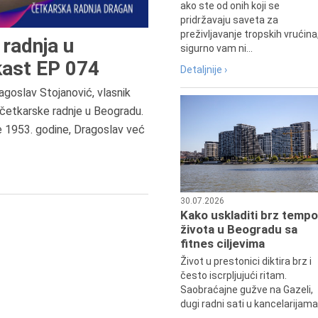
ako ste od onih koji se
pridržavaju saveta za
preživljavanje tropskih vrućina
radnja u
sigurno vam ni...
ast EP 074
Detaljnije ›
agoslav Stojanović, vlasnik
6.8.2013.
četkarske radnje u Beogradu.
Preminula je Zorka Boljanović,
e 1953. godine, Dragoslav već
vazduhoplovni inženjer, predsedn
Udruženja žena pilota Jugoslavij
30.07.2026
Kako uskladiti brz tempo
života u Beogradu sa
fitnes ciljevima
Život u prestonici diktira brz i
često iscrpljujući ritam.
Saobraćajne gužve na Gazeli,
dugi radni sati u kancelarijama.