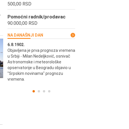
500,00 RSD
,
Pomoćni radnik/prodavac
90.000,00 RSD
NA DANAŠNJI DAN
6.8.1902.
6.8.2004.
Objavljena je prva prognoza vremena
Odigrana je košarkaška prijat
ik
u Srbiji - Milan Nedeljković, osnivač
utakmica između SCG i SAD 
e.
Astronomske i meteorološke
Beogradskoj Areni.
opservatorije u Beogradu objavio u
"Srpskim novinama" prognozu
vremena.
..