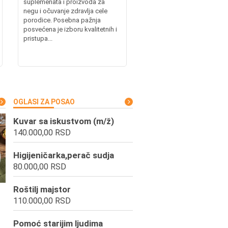
suplemenata i proizvoda za
negu i očuvanje zdravlja cele
porodice. Posebna pažnja
posvećena je izboru kvalitetnih i
pristupa...
OGLASI ZA POSAO
Kuvar sa iskustvom (m/ž)
140.000,00 RSD
Higijeničarka,perač sudja
80.000,00 RSD
Roštilj majstor
110.000,00 RSD
Pomoć starijim ljudima