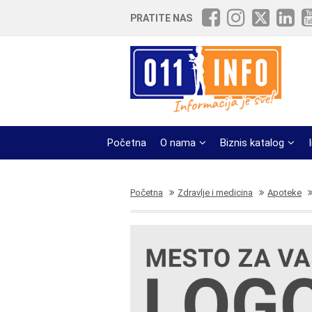
PRATITE NAS
Početna
O nama
Biznis katalog
Početna
Zdravlje i medicina
Apoteke