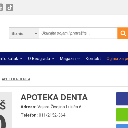
Biznis
Info kutak
O Beogradu
Magazin
Kontakt
Oglasi za 
APOTEKA DENTA
APOTEKA DENTA
Adresa:
Vajara Živojina Lukića 6
Telefon:
011/2152-364