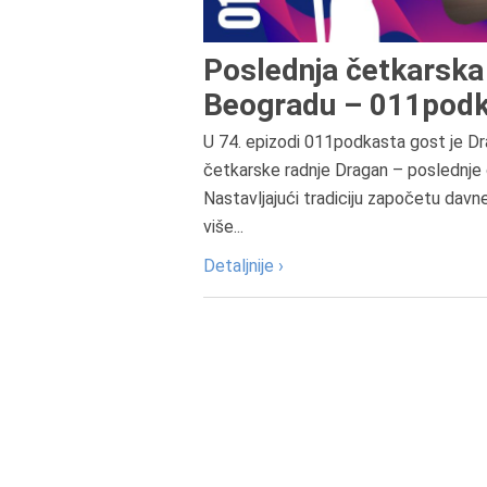
Poslednja četkarska 
Beogradu – 011podk
U 74. epizodi 011podkasta gost je Dr
četkarske radnje Dragan – poslednje 
Nastavljajući tradiciju započetu davn
više...
Detaljnije ›