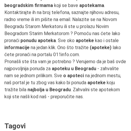
beogradskim firmama
koji se bave
apotekama
.
Kontaktirajte ih na broj telefona, saznajte njihovu adresu,
radno vreme ili im pišite na email. Nalazite se na Novom
Beogradu Starom Merkatoru ili ste u prolazu Novim
Beogradom Starim Merkatorom ? Pomoću nas ćete lako
pronaći
ponudu apoteka
. Sve oko
apoteke
kao i ostale
informacije
na jedan klik. Ono što tražite
(apoteke)
lako
ćete pronaći na portalu 011info.com.
Pronašli ste šta vam je potrebno ? Verujemo da je baš ovde
najpovoljnija ponuda za
apoteku u Beogradu
- zahvalite
nam se jednom prilikom. Sve
o apoteci
na jednom mestu,
naš portal je tu zbog vas kako bi ponuda
apoteke
koju
tražite bila
najbolja u Beogradu
. Zahvalni ste apotekom
koji ste našli kod naš - preporučite nas.
Tagovi