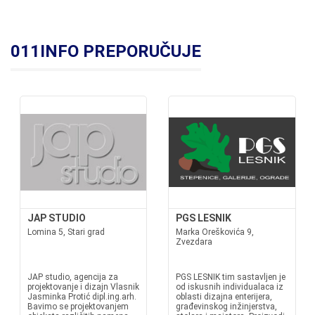
011INFO PREPORUČUJE
JAP STUDIO
PGS LESNIK
Lomina 5, Stari grad
Marka Oreškovića 9,
Zvezdara
JAP studio, agencija za
PGS LESNIK tim sastavljen je
projektovanje i dizajn Vlasnik
od iskusnih individualaca iz
Jasminka Protić dipl.ing.arh.
oblasti dizajna enterijera,
Bavimo se projektovanjem
građevinskog inžinjerstva,