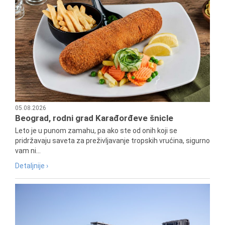
05.08.2026
Beograd, rodni grad Karađorđeve šnicle
Leto je u punom zamahu, pa ako ste od onih koji se
pridržavaju saveta za preživljavanje tropskih vrućina, sigurno
vam ni...
Detaljnije ›