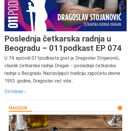
Poslednja četkarska radnja u
Beogradu – 011podkast EP 074
U 74. epizodi 011podkasta gost je Dragoslav Stojanović,
vlasnik četkarske radnje Dragan – poslednje četkarske
radnje u Beogradu. Nastavljajući tradiciju započetu davne
1953. godine, Dragoslav već više...
Detaljnije ›
MAGAZIN