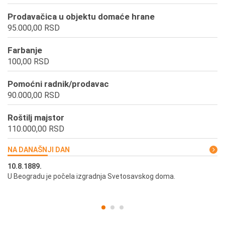
Prodavačica u objektu domaće hrane
95.000,00 RSD
Farbanje
100,00 RSD
Pomoćni radnik/prodavac
90.000,00 RSD
Roštilj majstor
110.000,00 RSD
NA DANAŠNJI DAN
10.8.1889.
10
U Beogradu je počela izgradnja Svetosavskog doma.
Ut
st