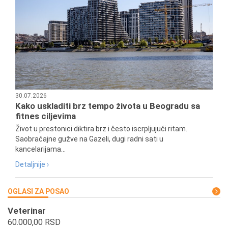
30.07.2026
Kako uskladiti brz tempo života u Beogradu sa
fitnes ciljevima
Život u prestonici diktira brz i često iscrpljujući ritam.
Saobraćajne gužve na Gazeli, dugi radni sati u
kancelarijama...
Detaljnije ›
OGLASI ZA POSAO
Veterinar
60.000,00 RSD