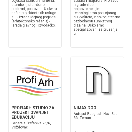
objekata različitih namena,
stolara i majstora. Proizvodi
stambeni, stambeno-
izgrađeni po
poslovni, poslovni... U okviru
najsavremenijim
naših projektantskih usluga
tehnologijama postojanog
su: - Izrada idejnog projekta
su kvaliteta, visokog stepena
(arhitektonsko rešenje) -
bezbednosti i unikatnog
Izrada glavnog i izvođačko...
dizajna. Usko smo
specijalizovani za pružanje
u...
PROFIARH STUDIO ZA
NIMAX DOO
PROJEKTOVANJE I
Autoput Beograd - Novi Sad
EDUKACIJU
83, Zemun
Generala Štefanika 25/6,
Voždovac