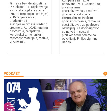
Kompanija Nimax je
Firma se bavi delatnostima
osnovana 1991. Godine kao
iz 5 oblasti: 1) Projektovanje
privatna firma
svih vrsta objekata spolja i
specijalizovana za radove i
iznutra (eksterijeri i enterijeri)
proizvode iz domena
2) Držanje časova
elektrotehnike. Posle tri
studentima i
godine postojanja, Nimax se
srednjoškolcima iz sledećih
specijalizovao za poslove u
predmeta: AutoCAD, nacrtna
osvetljenju i sklopio ugovor
geometrija, perspektiva,
sa najvećim svetskim
konstrukcije, mehanika i
proizvođačem opreme za
otpornost materijala, statika,
osvetljenje Philips Lighting.
drvene, m...
Danas...
PODKAST