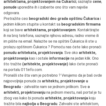
arhitektama, projektovanjem na Čukarici
, saznajte
cene
,
ponude
uporedite ih i izaberite ono što vam najviše
odgovara.
Pretražite ceo
beogradski deo grada opštinu Čukarica
i
jednim klikom stupite u kontakt sa
beogradskim firmama
koji se bave
arhitektama, projektovanjem
. Kontaktirajte
ih na broj telefona, saznajte njihovu adresu, radno vreme ili
im pišite na email. Nalazite se na opštini Čukarica ili ste u
prolazu opštinom Čukarica ? Pomoću nas ćete lako pronaći
ponudu arhitekata, projektovanja
. Sve oko
arhitekte,
projektovanja
kao i ostale
informacije
na jedan klik. Ono
što tražite
(arhitekte, projektovanje)
lako ćete pronaći
na portalu 011info.com.
Pronašli ste šta vam je potrebno ? Verujemo da je baš ovde
najpovoljnija ponuda za
arhitektu, projektovanje u
Beogradu
- zahvalite nam se jednom prilikom. Sve
o
arhitekti, projektovanju
na jednom mestu, naš portal je tu
zbog vas kako bi ponuda
arhitekte, projektovanja
koju
tražite bila
najbolja u Beogradu
. Zahvalni ste arhitektom,