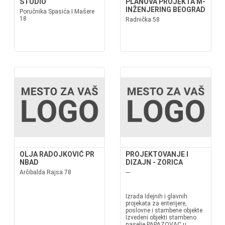
STUDIO
PLANOVA PROJEKTA M-
INŽENJERING BEOGRAD
Poručnika Spasića I Mašere
18
Radnička 58
OLJA RADOJKOVIĆ PR
PROJEKTOVANJE I
NBAD
DIZAJN - ZORICA
Arčibalda Rajsa 78
---
Izrada Idejnih i glavnih
projekata za enterijere,
poslovne i stambene objekte
Izvedeni objekti stambeno
naselje PAPAZOVAC u