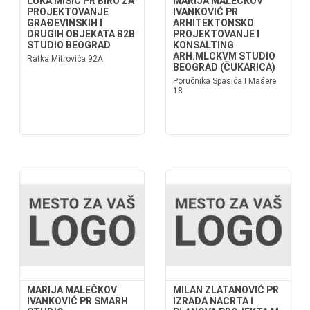
LUKA MIŠIĆ PR BIRO ZA
MARIJA MALEČKOV
PROJEKTOVANJE
IVANKOVIĆ PR
GRAĐEVINSKIH I
ARHITEKTONSKO
DRUGIH OBJEKATA B2B
PROJEKTOVANJE I
STUDIO BEOGRAD
KONSALTING
ARH.MLCKVM STUDIO
Ratka Mitrovića 92A
BEOGRAD (ČUKARICA)
Poručnika Spasića I Mašere
18
MARIJA MALEČKOV
MILAN ZLATANOVIĆ PR
IVANKOVIĆ PR SMARH
IZRADA NACRTA I