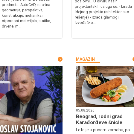
poslovni... U okviru naših
predmeta: AutoCAD, nacrtna
projektantskih usluga su: - Izrada
geometrija, perspektiva,
idejnog projekta (arhitektonsko
konstrukcije, mehanika i
rešenje) - Izrada glavnog i
otpornost materijala, statika,
izvođačko...
drvene, m...
MAGAZIN
05.08.2026
Beograd, rodni grad
Karađorđeve šnicle
Leto je u punom zamahu, pa