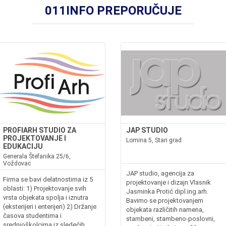
011INFO PREPORUČUJE
PROFIARH STUDIO ZA
JAP STUDIO
PROJEKTOVANJE I
Lomina 5, Stari grad
EDUKACIJU
Generala Štefanika 25/6,
Voždovac
JAP studio, agencija za
Firma se bavi delatnostima iz 5
projektovanje i dizajn Vlasnik
oblasti: 1) Projektovanje svih
Jasminka Protić dipl.ing.arh.
vrsta objekata spolja i iznutra
Bavimo se projektovanjem
(eksterijeri i enterijeri) 2) Držanje
objekata različitih namena,
časova studentima i
stambeni, stambeno-poslovni,
srednjoškolcima iz sledećih