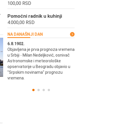
100,00 RSD
,
Pomoćni radnik u kuhinji
4.000,00 RSD
NA DANAŠNJI DAN
6.8.1902.
6.8.2004.
Objavljena je prva prognoza vremena
Odigrana je košarkaška prijat
ik
u Srbiji - Milan Nedeljković, osnivač
utakmica između SCG i SAD 
e.
Astronomske i meteorološke
Beogradskoj Areni.
opservatorije u Beogradu objavio u
"Srpskim novinama" prognozu
vremena.
..