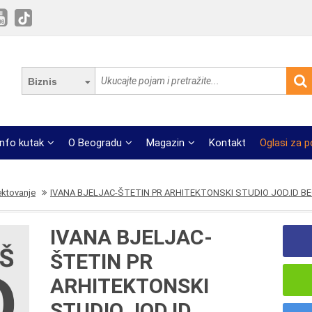
Biznis
Info kutak
O Beogradu
Magazin
Kontakt
Oglasi za 
ektovanje
IVANA BJELJAC-ŠTETIN PR ARHITEKTONSKI STUDIO JOD.ID 
IVANA BJELJAC-
ŠTETIN PR
ARHITEKTONSKI
STUDIO JOD.ID