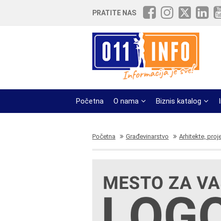
PRATITE NAS
Početna
O nama
Biznis katalog
Početna
Građevinarstvo
Arhitekte, proj