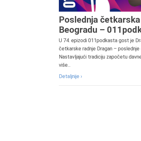
Poslednja četkarska 
Beogradu – 011podk
U 74. epizodi 011podkasta gost je Dr
četkarske radnje Dragan – poslednje 
Nastavljajući tradiciju započetu davn
više...
Detaljnije ›