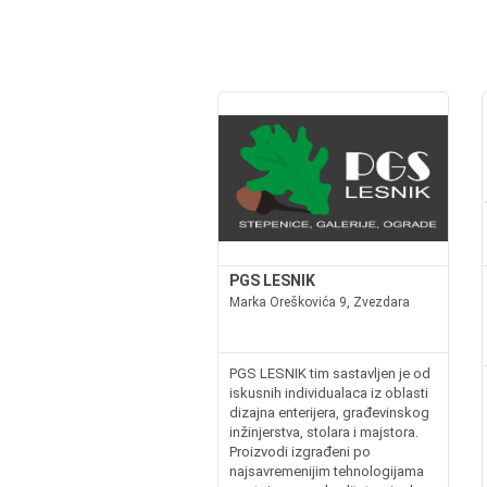
PGS LESNIK
Marka Oreškovića 9, Zvezdara
PGS LESNIK tim sastavljen je od
iskusnih individualaca iz oblasti
dizajna enterijera, građevinskog
inžinjerstva, stolara i majstora.
Proizvodi izgrađeni po
najsavremenijim tehnologijama