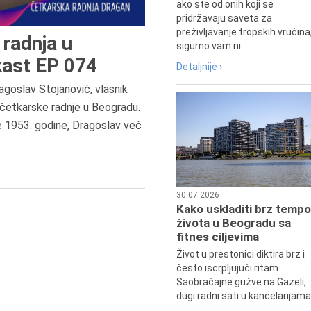
ako ste od onih koji se
pridržavaju saveta za
preživljavanje tropskih vrućina
radnja u
sigurno vam ni...
ast EP 074
Detaljnije ›
agoslav Stojanović, vlasnik
6.8.2013.
četkarske radnje u Beogradu.
Preminula je Zorka Boljanović,
e 1953. godine, Dragoslav već
vazduhoplovni inženjer, predsedn
Udruženja žena pilota Jugoslavij
30.07.2026
Kako uskladiti brz tempo
života u Beogradu sa
fitnes ciljevima
Život u prestonici diktira brz i
često iscrpljujući ritam.
Saobraćajne gužve na Gazeli,
dugi radni sati u kancelarijama.