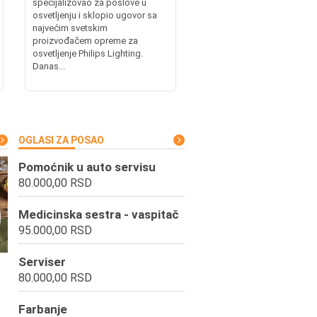
specijalizovao za poslove u
osvetljenju i sklopio ugovor sa
najvećim svetskim
proizvođačem opreme za
osvetljenje Philips Lighting.
Danas...
OGLASI ZA POSAO
Pomoćnik u auto servisu
80.000,00 RSD
Medicinska sestra - vaspitač
95.000,00 RSD
Serviser
80.000,00 RSD
Farbanje