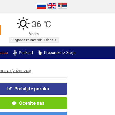
36 ℃
Vedro
Prognoza za narednih 5 dana
posao
Podkast
Preporuke iz Srbije
BEOGRAD (VOŽDOVAC)
Pošaljite poruku
Ocenite nas