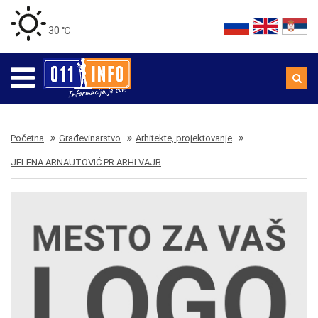
30 ℃
Početna
Građevinarstvo
Arhitekte, projektovanje
JELENA ARNAUTOVIĆ PR ARHI.VAJB