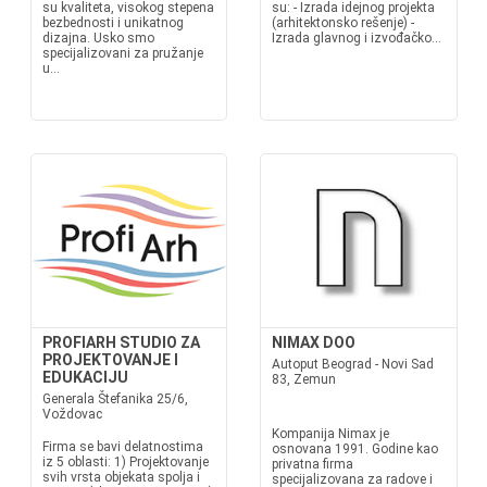
su kvaliteta, visokog stepena
su: - Izrada idejnog projekta
bezbednosti i unikatnog
(arhitektonsko rešenje) -
dizajna. Usko smo
Izrada glavnog i izvođačko...
specijalizovani za pružanje
u...
PROFIARH STUDIO ZA
NIMAX DOO
PROJEKTOVANJE I
Autoput Beograd - Novi Sad
EDUKACIJU
83, Zemun
Generala Štefanika 25/6,
Voždovac
Kompanija Nimax je
Firma se bavi delatnostima
osnovana 1991. Godine kao
iz 5 oblasti: 1) Projektovanje
privatna firma
svih vrsta objekata spolja i
specijalizovana za radove i