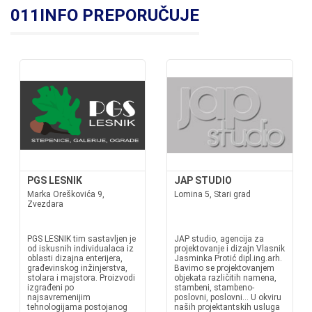
011INFO PREPORUČUJE
PGS LESNIK
JAP STUDIO
Marka Oreškovića 9,
Lomina 5, Stari grad
Zvezdara
PGS LESNIK tim sastavljen je
JAP studio, agencija za
od iskusnih individualaca iz
projektovanje i dizajn Vlasnik
oblasti dizajna enterijera,
Jasminka Protić dipl.ing.arh.
građevinskog inžinjerstva,
Bavimo se projektovanjem
stolara i majstora. Proizvodi
objekata različitih namena,
izgrađeni po
stambeni, stambeno-
najsavremenijim
poslovni, poslovni... U okviru
tehnologijama postojanog
naših projektantskih usluga