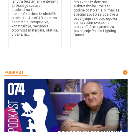
iznutra (eksterijeri i enterijeri)
proizvode iz domena
2) Držanje časova
elektrotehnike. Posle tri
studentima i
godine postojanja, Nimax se
srednjoškolcima iz sledećih
specijalizovao za poslove u
predmeta: AutoCAD, nacrtna
osvetljenju i sklopio ugovor
geometrija, perspektiva,
sa najvećim svetskim
konstrukcije, mehanika i
proizvođačem opreme za
otpornost materijala, statika,
osvetljenje Philips Lighting.
drvene, m...
Danas...
PODKAST