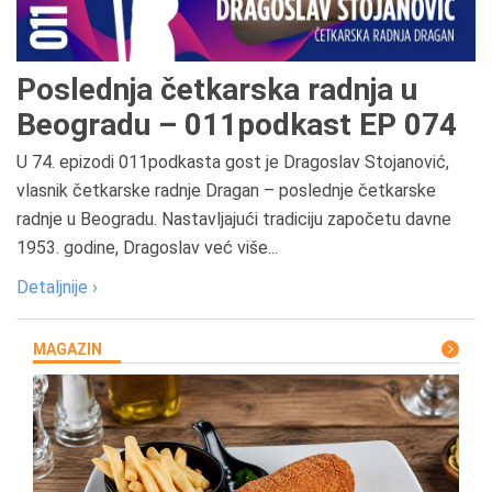
Poslednja četkarska radnja u
Beogradu – 011podkast EP 074
U 74. epizodi 011podkasta gost je Dragoslav Stojanović,
vlasnik četkarske radnje Dragan – poslednje četkarske
radnje u Beogradu. Nastavljajući tradiciju započetu davne
1953. godine, Dragoslav već više...
Detaljnije ›
MAGAZIN