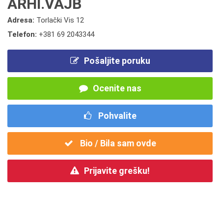
ARHI.VAJB
Adresa:
Torlački Vis 12
Telefon:
+381 69 2043344
Pošaljite poruku
Ocenite nas
Pohvalite
Bio / Bila sam ovde
Prijavite grešku!