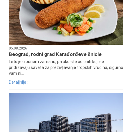
05.08.2026
Beograd, rodni grad Karađorđeve šnicle
Leto je u punom zamahu, pa ako ste od onih koji se
pridržavaju saveta za preživljavanje tropskih vrućina, sigurno
vam ni...
Detaljnije ›