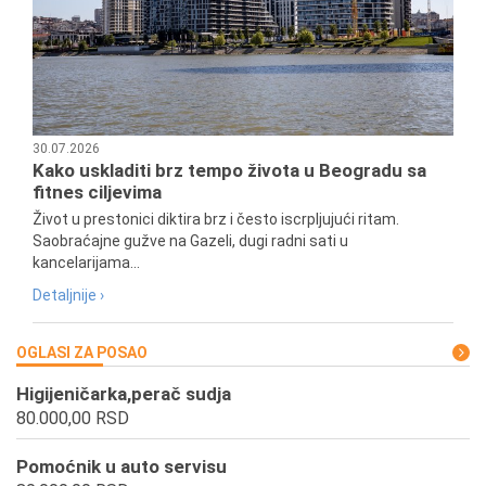
30.07.2026
Kako uskladiti brz tempo života u Beogradu sa
fitnes ciljevima
Život u prestonici diktira brz i često iscrpljujući ritam.
Saobraćajne gužve na Gazeli, dugi radni sati u
kancelarijama...
Detaljnije ›
OGLASI ZA POSAO
Higijeničarka,perač sudja
80.000,00 RSD
Pomoćnik u auto servisu