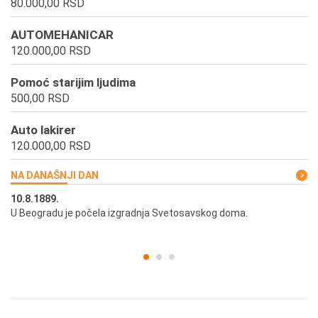
80.000,00 RSD
AUTOMEHANICAR
120.000,00 RSD
Pomoć starijim ljudima
500,00 RSD
Auto lakirer
120.000,00 RSD
NA DANAŠNJI DAN
10.8.1889.
10
U Beogradu je počela izgradnja Svetosavskog doma.
Ut
st