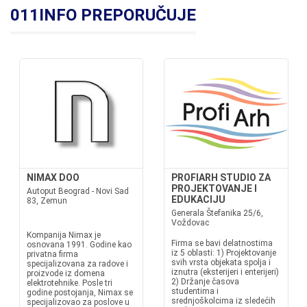
011INFO PREPORUČUJE
NIMAX DOO
PROFIARH STUDIO ZA
PROJEKTOVANJE I
Autoput Beograd - Novi Sad
EDUKACIJU
83, Zemun
Generala Štefanika 25/6,
Voždovac
Kompanija Nimax je
Firma se bavi delatnostima
osnovana 1991. Godine kao
iz 5 oblasti: 1) Projektovanje
privatna firma
svih vrsta objekata spolja i
specijalizovana za radove i
iznutra (eksterijeri i enterijeri)
proizvode iz domena
2) Držanje časova
elektrotehnike. Posle tri
studentima i
godine postojanja, Nimax se
srednjoškolcima iz sledećih
specijalizovao za poslove u