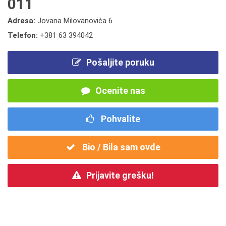
011
Adresa:
Jovana Milovanovića 6
Telefon:
+381 63 394042
Pošaljite poruku
Ocenite nas
Pohvalite
Bio / Bila sam ovde
Prijavite grešku!