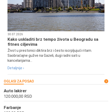
30.07.2026
Kako uskladiti brz tempo života u Beogradu sa
fitnes ciljevima
Život u prestonici diktira brz i često iscrpljujući ritam.
Saobraćajne gužve na Gazeli, dugi radni sati u
kancelarijama...
Detaljnije ›
OGLASI ZA POSAO
Auto lakirer
120.000,00 RSD
Farbanje