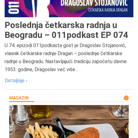
Poslednja četkarska radnja u
Beogradu – 011podkast EP 074
U 74. epizodi 011podkasta gost je Dragoslav Stojanović,
vlasnik četkarske radnje Dragan – poslednje četkarske
radnje u Beogradu. Nastavljajući tradiciju započetu davne
1953. godine, Dragoslav već više...
Detaljnije ›
MAGAZIN