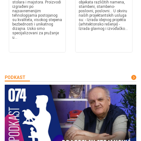
stolara i majstora. Proizvodi
objekata različitih namena,
izgrađeni po
stambeni, stambeno-
najsavremenijim
poslovni, poslovni... U okviru
tehnologijama postojanog
naših projektantskih usluga
su kvaliteta, visokog stepena
su: - Izrada idejnog projekta
bezbednosti i unikatnog
(arhitektonsko rešenje) -
dizajna. Usko smo
Izrada glavnog i izvođačko...
specijalizovani za pružanje
u...
PODKAST