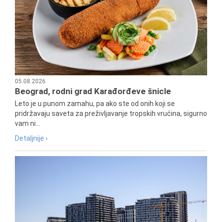
05.08.2026
Beograd, rodni grad Karađorđeve šnicle
Leto je u punom zamahu, pa ako ste od onih koji se
pridržavaju saveta za preživljavanje tropskih vrućina, sigurno
vam ni...
Detaljnije ›