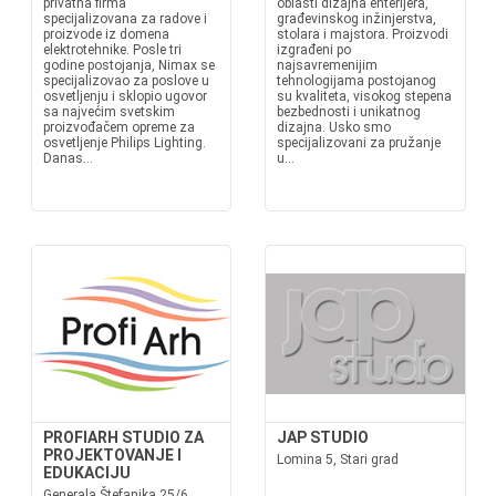
privatna firma
oblasti dizajna enterijera,
specijalizovana za radove i
građevinskog inžinjerstva,
proizvode iz domena
stolara i majstora. Proizvodi
elektrotehnike. Posle tri
izgrađeni po
godine postojanja, Nimax se
najsavremenijim
specijalizovao za poslove u
tehnologijama postojanog
osvetljenju i sklopio ugovor
su kvaliteta, visokog stepena
sa najvećim svetskim
bezbednosti i unikatnog
proizvođačem opreme za
dizajna. Usko smo
osvetljenje Philips Lighting.
specijalizovani za pružanje
Danas...
u...
PROFIARH STUDIO ZA
JAP STUDIO
PROJEKTOVANJE I
Lomina 5, Stari grad
EDUKACIJU
Generala Štefanika 25/6,