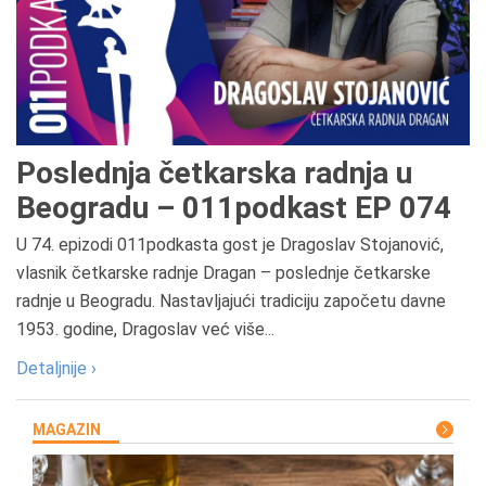
Poslednja četkarska radnja u
Beogradu – 011podkast EP 074
U 74. epizodi 011podkasta gost je Dragoslav Stojanović,
vlasnik četkarske radnje Dragan – poslednje četkarske
radnje u Beogradu. Nastavljajući tradiciju započetu davne
1953. godine, Dragoslav već više...
Detaljnije ›
MAGAZIN