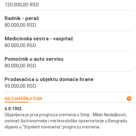
120.000,00 RSD
Radnik - perač
80.000,00 RSD
Medicinska sestra - vaspitač
80.000,00 RSD
Pomoćnik u auto servisu
80.000,00 RSD
Prodavačica u objektu domaće hrane
95.000,00 RSD
NA DANAŠNJI DAN
6.8.1902.
6.
ik
Objavljena je prva prognoza vremena u Srbiji - Milan Nedeljković,
Od
osnivač Astronomske i meteorološke opservatorije u Beogradu
Be
objavio u "Srpskim novinama" prognozu vremena.