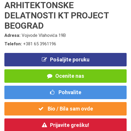
ARHITEKTONSKE
DELATNOSTI KT PROJECT
BEOGRAD
Adresa:
Vojvode Vlahovića 19B
Telefon:
+381 65 3961196
Pošaljite poruku
Ocenite nas
Pohvalite
Bio / Bila sam ovde
Prijavite grešku!