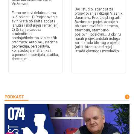
Voždovac
JAP studio, agencija za
Firma se bavi delatnostima
projektovanje i dizajn Vlasnik
iz 5 oblasti: 1) Projektovanje
Jasminka Protić dipl.ing.arh.
svih vrsta objekata spolja i
Bavimo se projektovanjem
iznutra (eksterijeri i enterijeri)
objekata različitih namena,
2) Držanje časova
stambeni, stambeno-
studentima i
poslovni, poslovni... U okviru
srednjoškolcima iz sledećih
naših projektantskih usluga
predmeta: AutoCAD, nacrtna
su: - Izrada idejnog projekta
geometrija, perspektiva,
(arhitektonsko rešenje) -
konstrukcije, mehanika i
Izrada glavnog i izvođačko...
otpornost materijala, statika,
drvene, m...
PODKAST