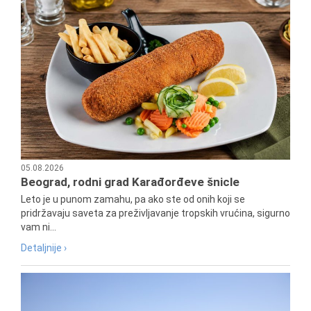
05.08.2026
Beograd, rodni grad Karađorđeve šnicle
Leto je u punom zamahu, pa ako ste od onih koji se
pridržavaju saveta za preživljavanje tropskih vrućina, sigurno
vam ni...
Detaljnije ›