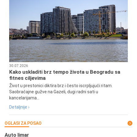
30.07.2026
Kako uskladiti brz tempo života u Beogradu sa
fitnes ciljevima
Život u prestonici diktira brz i često iscrpljujući ritam.
Saobraćajne gužve na Gazeli, dugi radni sati u
kancelarijama...
Detaljnije ›
OGLASI ZA POSAO
Auto limar