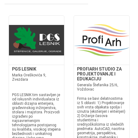
PGS LESNIK
PROFIARH STUDIO ZA
PROJEKTOVANJE I
Marka Oreškovića 9,
EDUKACIJU
Zvezdara
Generala Štefanika 25/6,
Voždovac
PGS LESNIK tim sastavljen je
Firma se bavi delatnostima
od iskusnih individualaca iz
iz 5 oblasti: 1) Projektovanje
oblasti dizajna enterijera,
svih vrsta objekata spolja i
građevinskog inžinjerstva,
iznutra (eksterijeri i enterijeri)
stolara i majstora. Proizvodi
2) Držanje časova
izgrađeni po
studentima i
najsavremenijim
srednjoškolcima iz sledećih
tehnologijama postojanog
predmeta: AutoCAD, nacrtna
su kvaliteta, visokog stepena
geometrija, perspektiva,
bezbednosti i unikatnog
konstrukcije, mehanika i