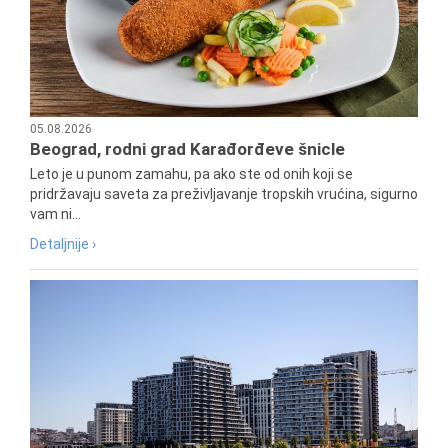
05.08.2026
Beograd, rodni grad Karađorđeve šnicle
Leto je u punom zamahu, pa ako ste od onih koji se
pridržavaju saveta za preživljavanje tropskih vrućina, sigurno
vam ni...
Detaljnije ›