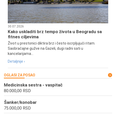
30.07.2026
Kako uskladiti brz tempo života u Beogradu sa
fitnes ciljevima
Život u prestonici diktira brz i često iscrpljujući ritam.
Saobraćajne gužve na Gazeli, dugi radni sati u
kancelarijama...
Detaljnije ›
OGLASI ZA POSAO
Medicinska sestra - vaspitač
80.000,00 RSD
Šanker/konobar
75.000,00 RSD