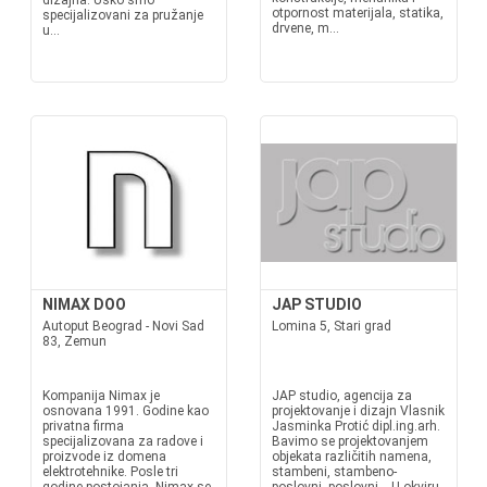
dizajna. Usko smo
otpornost materijala, statika,
specijalizovani za pružanje
drvene, m...
u...
NIMAX DOO
JAP STUDIO
Autoput Beograd - Novi Sad
Lomina 5, Stari grad
83, Zemun
Kompanija Nimax je
JAP studio, agencija za
osnovana 1991. Godine kao
projektovanje i dizajn Vlasnik
privatna firma
Jasminka Protić dipl.ing.arh.
specijalizovana za radove i
Bavimo se projektovanjem
proizvode iz domena
objekata različitih namena,
elektrotehnike. Posle tri
stambeni, stambeno-