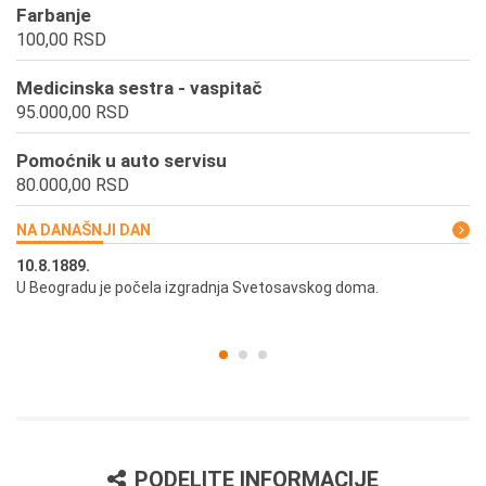
Farbanje
100,00 RSD
Medicinska sestra - vaspitač
95.000,00 RSD
Pomoćnik u auto servisu
80.000,00 RSD
NA DANAŠNJI DAN
10.8.1889.
10
U Beogradu je počela izgradnja Svetosavskog doma.
Ut
st
PODELITE INFORMACIJE