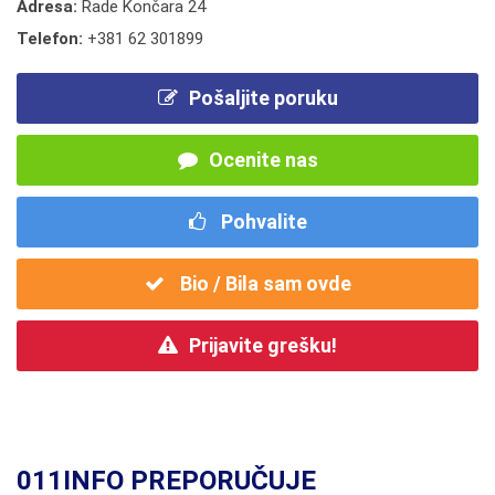
Adresa:
Rade Končara 24
Telefon:
+381 62 301899
Pošaljite poruku
Ocenite nas
Pohvalite
Bio / Bila sam ovde
Prijavite grešku!
011INFO PREPORUČUJE