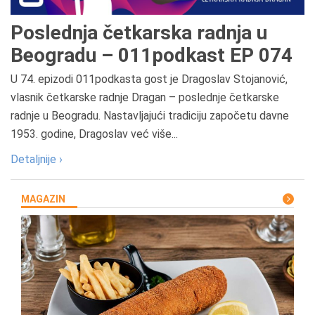
Poslednja četkarska radnja u
Beogradu – 011podkast EP 074
U 74. epizodi 011podkasta gost je Dragoslav Stojanović,
vlasnik četkarske radnje Dragan – poslednje četkarske
radnje u Beogradu. Nastavljajući tradiciju započetu davne
1953. godine, Dragoslav već više...
Detaljnije ›
MAGAZIN