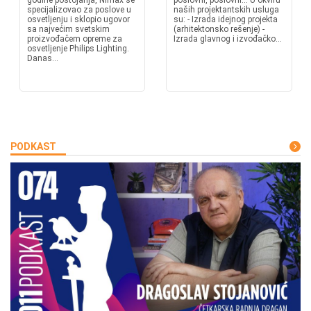
godine postojanja, Nimax se
poslovni, poslovni... U okviru
specijalizovao za poslove u
naših projektantskih usluga
osvetljenju i sklopio ugovor
su: - Izrada idejnog projekta
sa najvećim svetskim
(arhitektonsko rešenje) -
proizvođačem opreme za
Izrada glavnog i izvođačko...
osvetljenje Philips Lighting.
Danas...
PODKAST