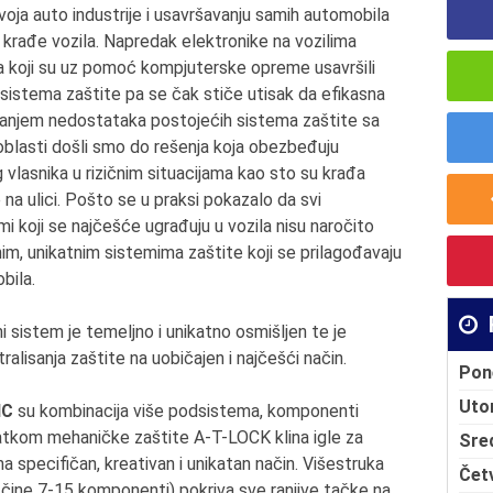
ja auto industrije i usavršavanju samih automobila
a krađe vozila. Napredak elektronike na vozilima
ca koji su uz pomoć kompjuterske opreme usavršili
sistema zaštite pa se čak stiče utisak da efikasna
vanjem nedostataka postojećih sistema zaštite sa
blasti došli smo do rešenja koja obezbeđuju
 vlasnika u rizičnim situacijama kao sto su krađa
 na ulici. Pošto se u praksi pokazalo da svi
temi koji se najčešće ugrađuju u vozila nisu naročito
cnim, unikatnim sistemima zaštite koji se prilagođavaju
bila.
i sistem je temeljno i unikatno osmišljen te je
lisanja zaštite na uobičajen i najčešći način.
Pon
Uto
IC
su kombinacija više podsistema, komponenti
atkom mehaničke zaštite A-T-LOCK klina igle za
Sre
 specifičan, kreativan i unikatan način. Višestruka
Čet
 čine 7-15 komponenti) pokriva sve ranjive tačke na