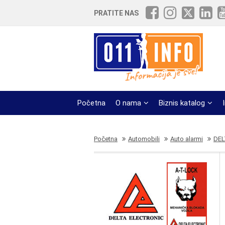
PRATITE NAS
Početna
O nama
Biznis katalog
Početna
Automobili
Auto alarmi
DEL