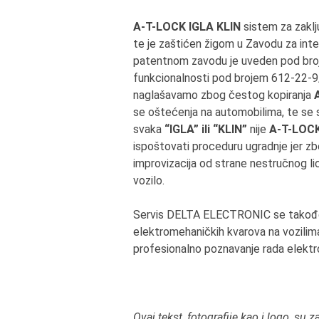
A-T-LOCK IGLA KLIN
sistem za zakl
te je zaštićen žigom u Zavodu za inte
patentnom zavodu je uveden pod broj
funkcionalnosti pod brojem 612-22-9
naglašavamo zbog čestog kopiranja
se oštećenja na automobilima, te se st
svaka
“IGLA” ili “KLIN”
nije
A-T-LOCK
ispoštovati proceduru ugradnje jer zb
improvizacija od strane nestručnog li
vozilo.
Servis DELTA ELECTRONIC se takođe 
elektromehaničkih kvarova na vozilima 
profesionalno poznavanje rada elektr
Ovaj tekst, fotografije kao i logo, s