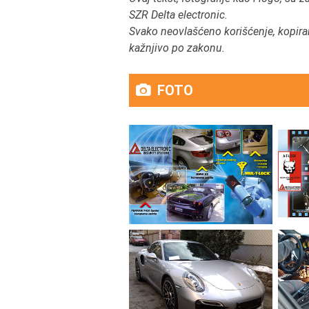
SZR Delta electronic.
Svako neovlašćeno korišćenje, kopiranj
kažnjivo po zakonu.
FOTO