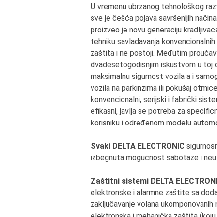
U vremenu ubrzanog tehnološkog razvo
sve je češća pojava savršenijih način
proizveo je novu generaciju kradljiva
tehniku savladavanja konvencionalnih 
zaštita i ne postoji. Međutim prouča
dvadesetogodišnjim iskustvom u toj o
maksimalnu sigurnost vozila a i samog
vozila na parkinzima ili pokušaj otmice
konvencionalni, serijski i fabrički sis
efikasni, javlja se potreba za specifi
korisniku i određenom modelu automo
Svaki DELTA ELECTRONIC
sigurnosn
izbegnuta mogućnost sabotaže i neutra
Zaštitni sistemi DELTA ELECTRON
elektronske i alarmne zaštite sa dod
zaključavanje volana ukomponovanih na
elektronska i mehanička zaštita (koju