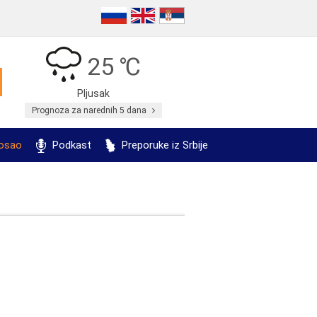
25 ℃
Pljusak
Prognoza za narednih 5 dana
posao
Podkast
Preporuke iz Srbije