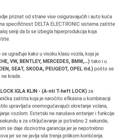
dje priznat od strane vise osiguravajućih i auto kuća
jedna specifičnost DELTA ELECTRONIC sistema zaštite
maloj seriji da bi se izbegla hiperprodukcija koja
tite.
ugrađuje kako u visoku klasu vozila, koja je
CHE, VW, BENTLEY, MERCEDES, BMW,…)
tako i u
OEN, SEAT, SKODA, PEUGEOT, OPEL itd.)
pošto se
 ne krade.
CK IGLA KLIN - (A-nti T-heft LOCK)
za
ička zaštita koja je naročito efikasna u kombinaciji
atilo upravljača onemogućavajući okretanje volana,
janje vozilom. Estetski ne narušava enterijer i funkcije
 sekundu a za otključavanje je potrebno 2 sekunde,
em se daje dozivotna garancija jer je nepotrebno
 jer se ne javlja sila trenja prilikom korišćenja.