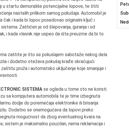
Pet
oji u startu demorališe potencijalne lopove, te štiti
Sub
ećenja nastalih prilikom samog pokušaja. Automobil je
čak i kada bi lopov posedovao originalni ključ i
Ned
g sistema. Zaštićen je od šlepovanja, guranja i od
, i kada vlasnik nije uspeo da išta preuzme da bi to
ema zaštite je što se pokušajem sabotaže nekog dela
la i dodatno otežava pokušaj krađe skraćujući
aštitu pruža i automatsko uključenje koje smanjuje i
oravnosti.
ELECTRONIC SISTEMA
se ogleda u tome sto ne koristi
ezu sa kompjutera automobila te je time izbegnuta
rmu dodje do poremećaja elektronike ili brisanja
ozilu. Dodatno se onemogućava da lopovi preko
 izbegnuta mogućnost da zbog eventualnog kvara na
e, sistem je maksimalno pouzdan, nema reklamacija i