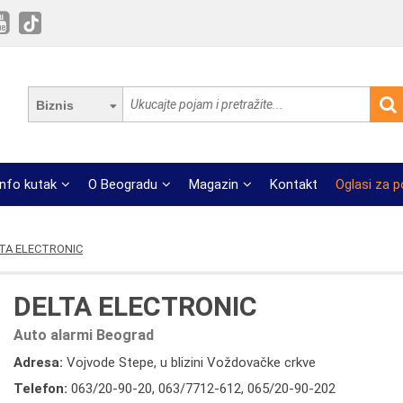
Biznis
Info kutak
O Beogradu
Magazin
Kontakt
Oglasi za 
TA ELECTRONIC
DELTA ELECTRONIC
Auto alarmi Beograd
Adresa:
Vojvode Stepe, u blizini Voždovačke crkve
Telefon:
063/20-90-20
,
063/7712-612
,
065/20-90-202