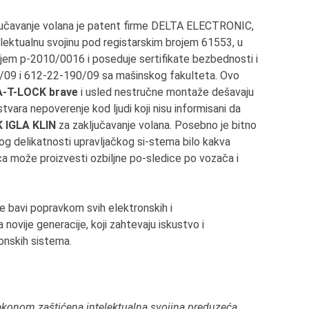
jučavanje volana je patent firme DELTA ELECTRONIC,
lektualnu svojinu pod registarskim brojem 61553, u
em p-2010/0016 i poseduje sertifikate bezbednosti i
/09 i 612-22-190/09 sa mašinskog fakulteta. Ovo
A-T-LOCK brave
i usled nestručne montaže dešavaju
vara nepoverenje kod ljudi koji nisu informisani da
 IGLA KLIN
za zaključavanje volana. Posebno je bitno
og delikatnosti upravljačkog si-stema bilo kakva
ca može proizvesti ozbiljne po-sledice po vozača i
bavi popravkom svih elektronskih i
novije generacije, koji zahtevaju iskustvo i
onskih sistema.
u zakonom zaštićena intelektualna svojina preduzeća