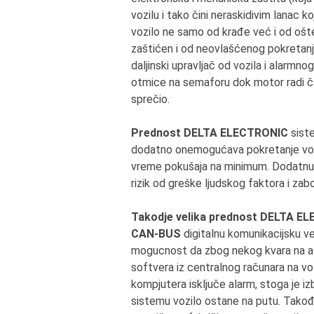
vozilu i tako čini neraskidivim lanac k
vozilo ne samo od krađe već i od ošt
zaštićen i od neovlašćenog pokretanja 
daljinski upravljač od vozila i alarmno
otmice na semaforu dok motor radi čak
sprečio.
Prednost DELTA ELECTRONIC
sist
dodatno onemogućava pokretanje vozi
vreme pokušaja na minimum. Dodatnu z
rizik od greške ljudskog faktora i zab
Takodje velika prednost DELTA 
CAN-BUS
digitalnu komunikacijsku v
mogucnost da zbog nekog kvara na ala
softvera iz centralnog računara na v
kompjutera isključe alarm, stoga je
sistemu vozilo ostane na putu. Takođ