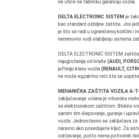
ne utiče na fabričku garanciju vozila.
DELTA ELECTRONIC SISTEM
je tako
kao standard ozbiljne zaštite. Jos 
je što se radi u ograničenoj količini i 
neminovno vodi slabljenju sistema zaš
DELTA ELECTRONIC SISTEM zaštite se 
najugroženija od krađe
(AUDI, PORS
jeftiniju klasu vozila
(RENAULT, CITR
ne može egzaktno reći šta se uopšte
MEHANIČKA ZAŠTITA VOZILA A-T-LO
zaključavanje volana je vrhunska mehan
sa elektronskom zaštitom. Blokira vr
samim tim šlepovanje, guranje i upravl
vozila. Jednostavno se zaključava za
naravno ako posedujete ključ. Za sist
održavanje, pošto nema potrošnih delova