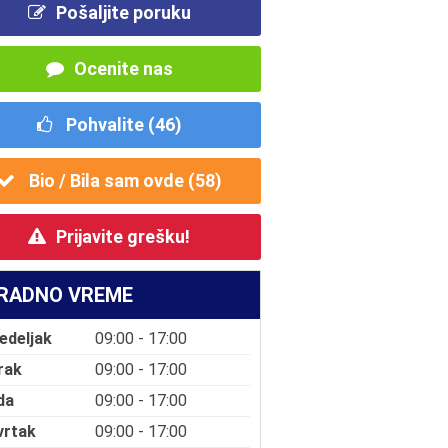
Pošaljite poruku
Ocenite nas
Pohvalite (
46
)
Bio / Bila sam ovde (
58
)
Prijavite grešku!
RADNO VREME
edeljak
09:00 - 17:00
rak
09:00 - 17:00
da
09:00 - 17:00
vrtak
09:00 - 17:00