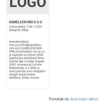
KAMELEON MIX D.O.O.
Vodovodska 174v, 11250
Beograd, Srbija
www.kameleon-
mix.co.rsinfo@kameleon-
mix.co.rs KAMELEON MIX -
SRBIJA Kameleon mix d.o.o.
je započeo sa radom 2004.
godine kao distributer firme
Lechler Spa iz Italije. Krajem
2005. otvoreno je i tržiste
Makedonije, a u 2006-oj
našu ponudu smo obogatili i
drugim brand-ovima:
Devilbiss, Binks, Ransb...
Povratak na:
Auto boje i lakovi