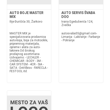
AUTO BOJE MASTER
AUTO SERVIS ŠVABA
MIX
DOO
Ilije Đuričića 30, Žarkovo
Ivana Egeduševića 124,
Zvečka
MASTER MIX je
autosvaba55@gmail.com-
specijalizovana prodavnica
Limarija - Lakiranje - Farbanje
auto-boja, boja za motocikle,
- Poliranje
pripremnog materijala,
opreme i alata za auto-
lakirere.Od širokog
prodajnog asortimana
izdvajamo: - LECHLER -
CHEMICAR - BODY - 3M -
CAR SYSTEM - 4CR - SIA -
SATA - DeVilbiss - FARECLA -
FESTOOL itd.