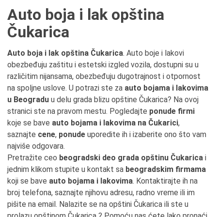
Auto boja i lak opština
Čukarica
Auto boja i lak opština Čukarica
. Auto boje i lakovi
obezbeđuju zaštitu i estetski izgled vozila, dostupni su u
različitim nijansama, obezbeđuju dugotrajnost i otpornost
na spoljne uslove. U potrazi ste za
auto bojama i lakovima
u Beogradu
u delu grada blizu opštine Čukarica? Na ovoj
stranici ste na pravom mestu. Pogledajte
ponude firmi
koje se bave
auto bojama i lakovima na Čukarici
,
saznajte
cene
,
ponude
uporedite ih i izaberite ono što vam
najviše odgovara.
Pretražite ceo
beogradski deo grada opštinu Čukarica
i
jednim klikom stupite u kontakt sa
beogradskim firmama
koji se bave
auto bojama i lakovima
. Kontaktirajte ih na
broj telefona, saznajte njihovu adresu, radno vreme ili im
pišite na email. Nalazite se na opštini Čukarica ili ste u
prolazu opštinom Čukarica ? Pomoću nas ćete lako pronaći