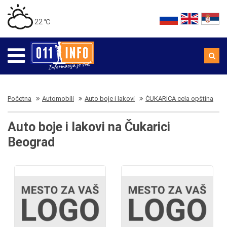
22 ℃
Početna
Automobili
Auto boje i lakovi
ČUKARICA cela opština
Auto boje i lakovi na Čukarici
Beograd