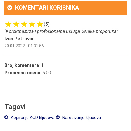
KOMENTARI KORISNIKA
(5)
“
Korektna,brza i profesionalna usluga. SVaka preporuka
”
Ivan Petrovic
20.01.2022 - 01:31:56
Broj komentara
: 1
Prosečna ocena
: 5.00
Tagovi
Kopiranje KOD ključeva
Narezivanje ključeva