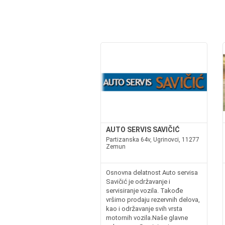
AUTO SERVIS SAVIČIĆ
Partizanska 64v, Ugrinovci, 11277
Zemun
Osnovna delatnost Auto servisa
Savičić je održavanje i
servisiranje vozila. Takođe
vršimo prodaju rezervnih delova,
kao i održavanje svih vrsta
motornih vozila.Naše glavne