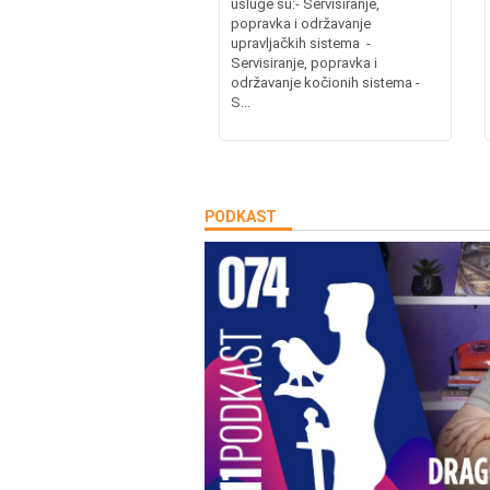
usluge su:- Servisiranje,
popravka i održavanje
upravljačkih sistema -
Servisiranje, popravka i
održavanje kočionih sistema -
S...
PODKAST