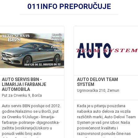
011INFO PREPORUČUJE
AUTO SERVIS BBN -
AUTO DELOVI TEAM
LIMARIJA I FARBANJE
SYSTEM
AUTOMOBILA
Ugrinovačka 210, Zemun
Put za Crvenku 9, Borča
Auto servis BBN posluje od 2012.
Kada je u pitanju pouzdana
godine.Nalazimo se u Borči, put
nabavka auto delova za vozila
za Crvenku 9.Usluge:- limarija-
različitih marki, Auto Delovi Team
farbanje- poliranje- dijagnostika-
System je vaš prvi izbor. Naša
zaštita (voskiranje)Uskoro u
posvećenost kvalitetu i
ponudi veliki broj auto
raznovrsnost ponude čine nas