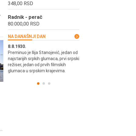
348,00 RSD
,
Radnik - perač
80.000,00 RSD
NA DANAŠNJI DAN
8.8.1930.
8.8.1898.
Preminuo je Ilija Stanojević, jedan od
U Beogradu je rođen Pavle Biha
najstarijih srpkih glumaca, prvi srpski
književnik i izdavač.
skih
režiser, jedan od prvih filmskih
glumaca u srpskim krajevima.
..