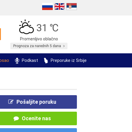
31 ℃
Promenljivo oblačno
Prognoza za narednih 5 dana
posao
Podkast
Preporuke iz Srbije
Pošaljite poruku
Ocenite nas