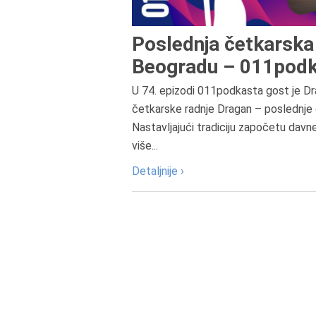
Poslednja četkarska 
Beogradu – 011podk
U 74. epizodi 011podkasta gost je Dr
četkarske radnje Dragan – poslednje 
Nastavljajući tradiciju započetu davn
više...
Detaljnije ›