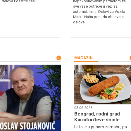
delova.Posetite nas!
neprikosnovenim partnerom za
sve vaše potrebe u vezi sa
automobilima. Delovi za Vozila
Marki: Naša ponuda obuhvata
delove...
MAGAZIN
05.08.2026
Beograd, rodni grad
Karađorđeve šnicle
Leto je u punom zamahu, pa