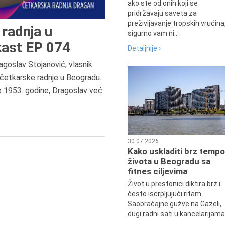
ako ste od onih koji se
pridržavaju saveta za
preživljavanje tropskih vrućina
radnja u
sigurno vam ni...
ast EP 074
Detaljnije ›
agoslav Stojanović, vlasnik
8.8.2013.
četkarske radnje u Beogradu.
Preminuo je Dejan Kosanović,
e 1953. godine, Dragoslav već
istoričar filma, filmski reditelj,
profesor i dekan Fakulteta dram
umetnosti u Beogradu.
30.07.2026
Kako uskladiti brz tempo
života u Beogradu sa
fitnes ciljevima
Život u prestonici diktira brz i
često iscrpljujući ritam.
Saobraćajne gužve na Gazeli,
dugi radni sati u kancelarijama.