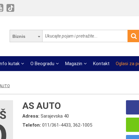
Biznis
Info kutak
O Beogradu
Magazin
Kontakt
Oglasi za 
 AUTO
AS AUTO
Adresa:
Sarajevska 40
Telefon:
011/361-4433
,
362-1005