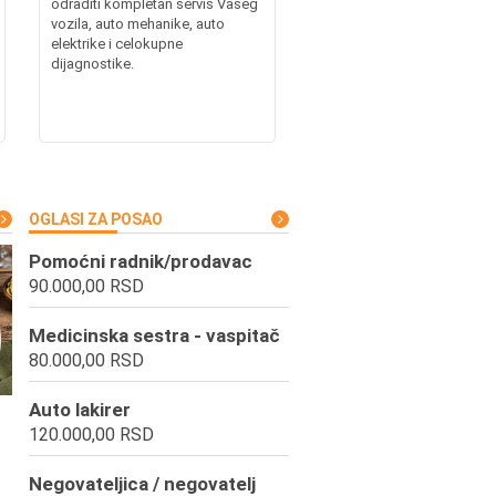
odraditi kompletan servis Vašeg
vozila, auto mehanike, auto
elektrike i celokupne
dijagnostike.
OGLASI ZA POSAO
Pomoćni radnik/prodavac
90.000,00 RSD
Medicinska sestra - vaspitač
80.000,00 RSD
Auto lakirer
120.000,00 RSD
Negovateljica / negovatelj