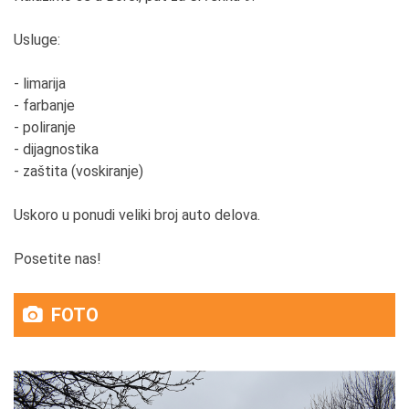
Usluge:
- limarija
- farbanje
- poliranje
- dijagnostika
- zaštita (voskiranje)
Uskoro u ponudi veliki broj auto delova.
Posetite nas!
FOTO