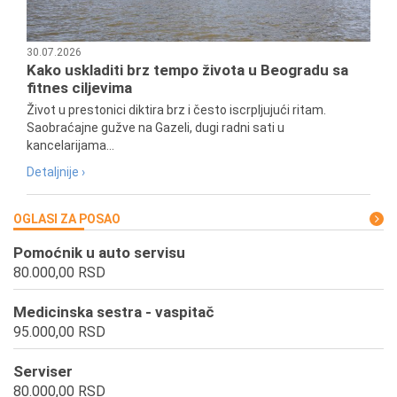
30.07.2026
Kako uskladiti brz tempo života u Beogradu sa
fitnes ciljevima
Život u prestonici diktira brz i često iscrpljujući ritam.
Saobraćajne gužve na Gazeli, dugi radni sati u
kancelarijama...
Detaljnije ›
OGLASI ZA POSAO
Pomoćnik u auto servisu
80.000,00 RSD
Medicinska sestra - vaspitač
95.000,00 RSD
Serviser
80.000,00 RSD