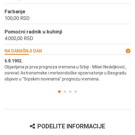
Farbanje
100,00 RSD
Pomoćni radnik u kuhinji
4.000,00 RSD
NA DANAŠNJI DAN
6.8.1902.
6.
ik
Objavljena je prva prognoza vremena u Srbiji - Milan Nedeljković,
Od
osnivač Astronomske i meteorološke opservatorije u Beogradu
Be
objavio u "Srpskim novinama" prognozu vremena.
PODELITE INFORMACIJE