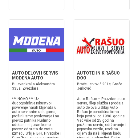
AUTO DELOVI I SERVIS
AUTOTEHNIK RAŠUO
MODENA AUTO
DOO
Bulevar kralja Aleksandra
Braće Jerković 201e, Braće
335a, Zvezdara
Jerković
*** NOVO *** Uz
Auto Rašuo – Pouzdan auto
dugogodišnje iskustvo i
servis, šlep služba i prodaja
poverenje naših klijenata u
auto delova u Srbiji Auto
auto-servisnim uslugama,
Rašuo je porodična firma
proširili smo poslovanje i na
koja postoji od 1996. godine.
prevoz putnika.Nudimo
Već više od 25 godina
udoban i siguran kombi
pružamo servis, održavanje i
prevoz od vrata do vrata
popravku vozila, uvek sa
između Srbije, BiH, Hrvatske i
ciljem da naši klijenti budu
Crne Gore, sa preuzimanjem
sigurni i zadovoljni. Osim