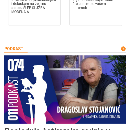
i dolaskom na željenu
što brinemo o vašem
adresu.ŠLEP SLUŽBA
automobilu...
MODENA A...
PODKAST