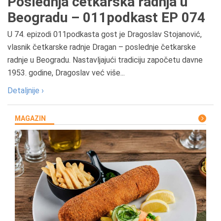
Poslednja četkarska radnja u
Beogradu – 011podkast EP 074
U 74. epizodi 011podkasta gost je Dragoslav Stojanović,
vlasnik četkarske radnje Dragan – poslednje četkarske
radnje u Beogradu. Nastavljajući tradiciju započetu davne
1953. godine, Dragoslav već više...
Detaljnije ›
MAGAZIN