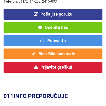
Telefon:
011/2414-238
,
2415-833
Pošaljite poruku
Ocenite nas
Pohvalite
Bio / Bila sam ovde
Prijavite grešku!
011INFO PREPORUČUJE