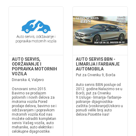
AUTO SERVIS,
AUTO SERVIS BBN -
ODRŽAVANJE I
LIMARIJA I FARBANJE
POPRAVKA MOTORNIH
AUTOMOBILA
VOZILA
Put za Crvenku 9, Borča
Dinarska 4, Valjevo
Auto servis BBN posluje od
Osnovani smo 2015.
2012. godine.Nalazimo se u
Bavimo se prodajom
Borči, put za Crvenku
polovnih i novih delova za
9.Usluge:- limarija- farbanje-
motorna vozila.Pored
poliranje- dijagnostika-
prodaje delova, bavimo se i
zaštita (voskiranje)Uskoro u
održavanjem i popravkom
ponudi veliki broj auto
motornih vozila.Kod nas
delova.Posetite nas!
možete odraditi kompletan
servis Vašeg vozila, auto
mehanike, auto elektrike i
celokupne dijagnostike.