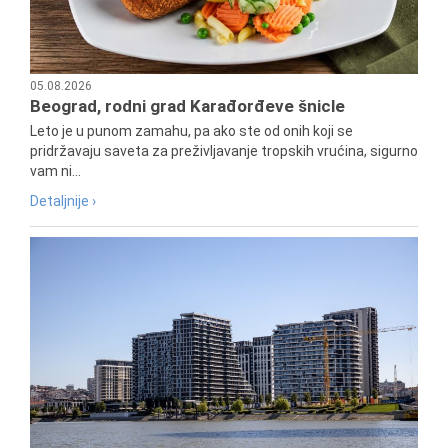
05.08.2026
Beograd, rodni grad Karađorđeve šnicle
Leto je u punom zamahu, pa ako ste od onih koji se
pridržavaju saveta za preživljavanje tropskih vrućina, sigurno
vam ni...
Detaljnije ›