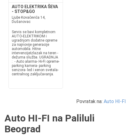
AUTO ELEKTRIKA ŠEVA
- STOP&GO
Ljube Kovačevića 14,
Dušanovac
Servis se bavi kompletnom
AUTO-ELEKTRIKOM i
ugradnjom dodatne opreme
za najnovije generacije
automobila. Hitne
intervencijeIzlazak na teren -
dežurna služba. UGRADNJA
: - Auto alarma- Hi-Fi opreme-
parking kamera- parking
senzora- led i xenon svetala-
centralnog zaključavanja.
Povratak na:
Auto HI-FI
Auto HI-FI na Paliluli
Beograd