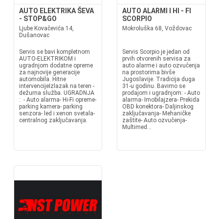
AUTO ELEKTRIKA ŠEVA
AUTO ALARMI I HI - FI
- STOP&GO
SCORPIO
Ljube Kovačevića 14,
Mokroluška 68, Voždovac
Dušanovac
Servis se bavi kompletnom
Servis Scorpio je jedan od
AUTO-ELEKTRIKOM i
prvih otvorenih servisa za
ugradnjom dodatne opreme
auto alarme i auto ozvučenja
za najnovije generacije
na prostorima bivše
automobila. Hitne
Jugoslavije. Tradicija duga
intervencijeIzlazak na teren -
31-u godinu. Bavimo se
dežurna služba. UGRADNJA
prodajom i ugradnjom: - Auto
: - Auto alarma- Hi-Fi opreme-
alarma- Imobilajzera- Prekida
parking kamera- parking
OBD konektora- Daljinskog
senzora- led i xenon svetala-
zaključavanja- Mehaničke
centralnog zaključavanja.
zaštite- Auto ozvučenja-
Multimed...