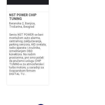
NST POWER CHIP
TUNING
Beranska 2, Banjica,
Trošarina, Beograd
Servis NST POWER se bavi
montažom auto alarma,
centralnog zaključavanja,
parking senzora, HID svetala,
radio aparata i zvučnika,
izmeštanjem OBD
konektora. Na našim
prostorima, prvi smo počeli
da pružamo uslugu CHIP
TUNING-a za atmosferske i
turbo motore, u saradnji sa
švajcarskom firmom
DIGITAL TU...