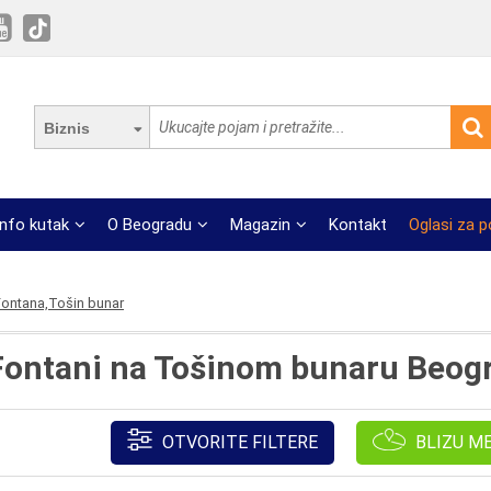
Biznis
Info kutak
O Beogradu
Magazin
Kontakt
Oglasi za 
Fontana,Tošin bunar
 Fontani na Tošinom bunaru Beog
OTVORITE FILTERE
BLIZU M