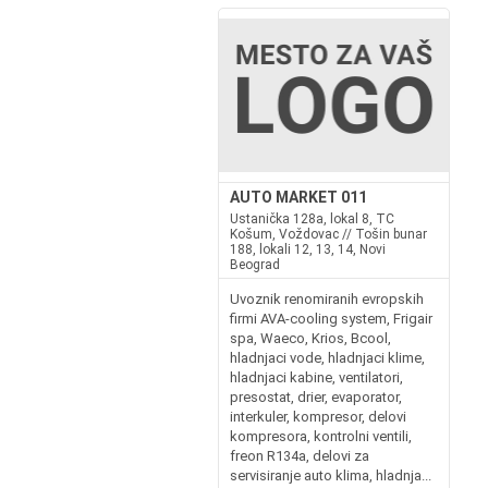
AUTO MARKET 011
Ustanička 128a, lokal 8, TC
Košum, Voždovac // Tošin bunar
188, lokali 12, 13, 14, Novi
Beograd
Uvoznik renomiranih evropskih
firmi AVA-cooling system, Frigair
spa, Waeco, Krios, Bcool,
hladnjaci vode, hladnjaci klime,
hladnjaci kabine, ventilatori,
presostat, drier, evaporator,
interkuler, kompresor, delovi
kompresora, kontrolni ventili,
freon R134a, delovi za
servisiranje auto klima, hladnja...