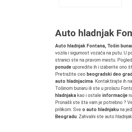
Auto hladnjak Fon
Auto hladnjak Fontana, Tošin buna
vozila i sigurnost vozača na putu. U p
stranici ste na pravom mestu. Pogle
ponude
uporedite ih i izaberite ono 
Pretražite ceo
beogradski deo grad
auto hladnjacima
. Kontaktirajte ih n
Tošinom bunaru ili ste u prolazu Fo
hladnjaka
kao i ostale
informacije
na
Pronašli ste šta vam je potrebno ? V
prilikom. Sve
o auto hladnjaku
na jed
Beogradu
. Zahvalni ste auto hladnja