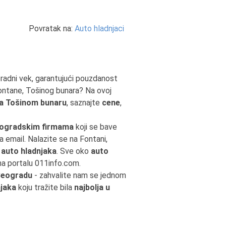
Povratak na:
Auto hladnjaci
 radni vek, garantujući pouzdanost
ontane, Tošinog bunara? Na ovoj
na Tošinom bunaru
, saznajte
cene
,
ogradskim firmama
koji se bave
na email. Nalazite se na Fontani,
auto hladnjaka
. Sve oko
auto
na portalu 011info.com.
 Beogradu
- zahvalite nam se jednom
njaka
koju tražite bila
najbolja u