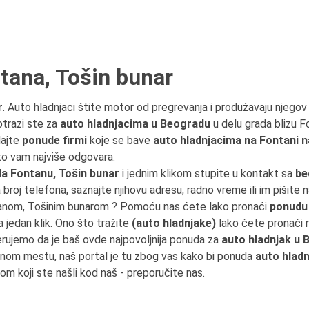
tana, Tošin bunar
r
. Auto hladnjaci štite motor od pregrevanja i produžavaju njegov
otrazi ste za
auto hladnjacima u Beogradu
u delu grada blizu F
dajte
ponude firmi
koje se bave
auto hladnjacima na Fontani 
što vam najviše odgovara.
a Fontanu, Tošin bunar
i jednim klikom stupite u kontakt sa
be
a broj telefona, saznajte njihovu adresu, radno vreme ili im pišite 
ntanom, Tošinim bunarom ? Pomoću nas ćete lako pronaći
ponudu 
 jedan klik. Ono što tražite
(auto hladnjake)
lako ćete pronaći 
erujemo da je baš ovde najpovoljnija ponuda za
auto hladnjak u
nom mestu, naš portal je tu zbog vas kako bi ponuda
auto hlad
kom koji ste našli kod naš - preporučite nas.