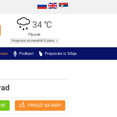
34 ℃
Pljusak
Prognoza za narednih 5 dana
posao
Podkast
Preporuke iz Srbije
rad
ENE
PRIKAŽI NA MAPI