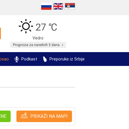
27 ℃
Vedro
Prognoza za narednih 5 dana
posao
Podkast
Preporuke iz Srbije
ENE
PRIKAŽI NA MAPI