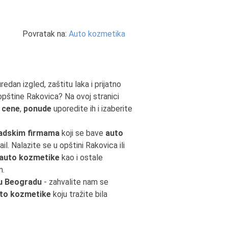
Povratak na:
Auto kozmetika
edan izgled, zaštitu laka i prijatno
opštine Rakovica? Na ovoj stranici
e
cene
,
ponude
uporedite ih i izaberite
adskim firmama
koji se bave
auto
il. Nalazite se u opštini Rakovica ili
auto kozmetike
kao i ostale
m.
u Beogradu
- zahvalite nam se
to kozmetike
koju tražite bila