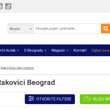
Biznis
Info kutak
O Beogradu
Magazin
Kontakt
Oglasi za 
RAKOVICA cela opština
Rakovici Beograd
OTVORITE FILTERE
BLIZU M