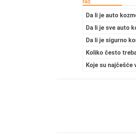
FAQ
Da li je auto kozm
Da li je sve auto 
Da li je sigurno k
Koliko često treb
Koje su najčešće 