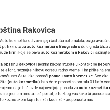
pština Rakovica
 Auto kozmetika održava sjaj i čistoću automobila, osiguravajući ur
U potrazi ste za
auto kozmetici u Beogradu
u delu grada blizu 
nude firmi
koje se bave
auto kozmetikom u Rakovici
, saznajt
a opštinu Rakovica
i jednim klikom stupite u kontakt sa
beogr
j telefona, saznajte njihovu adresu, radno vreme ili im pišite na ema
omoću nas ćete lako pronaći
ponudu auto kozmetike
. Sve oko
ažite
(auto kozmetiku)
lako ćete pronaći na portalu 011info.co
erujemo da je baš ovde najpovoljnija ponuda za
auto kozmetiku 
ci
na jednom mestu, naš portal je tu zbog vas kako bi ponuda
au
uto kozmetikom koji ste našli kod naš - preporučite nas.