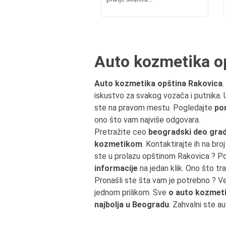
Auto kozmetika o
Auto kozmetika opština Rakovica
.
iskustvo za svakog vozača i putnika. 
ste na pravom mestu. Pogledajte
po
ono što vam najviše odgovara.
Pretražite ceo
beogradski deo grad
kozmetikom
. Kontaktirajte ih na bro
ste u prolazu opštinom Rakovica ? P
informacije
na jedan klik. Ono što tr
Pronašli ste šta vam je potrebno ? V
jednom prilikom. Sve
o auto kozmeti
najbolja u Beogradu
. Zahvalni ste a