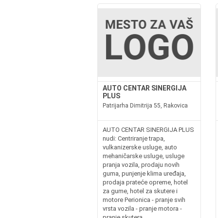
AUTO CENTAR SINERGIJA
PLUS
Patrijarha Dimitrija 55, Rakovica
AUTO CENTAR SINERGIJA PLUS
nudi: Centriranje trapa,
vulkanizerske usluge, auto
mehaničarske usluge, usluge
pranja vozila, prodaju novih
guma, punjenje klima uređaja,
prodaja prateće opreme, hotel
za gume, hotel za skutere i
motore Perionica - pranje svih
vrsta vozila - pranje motora -
pranje skutera...