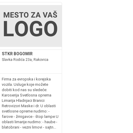
STKR BOGOMIR
Slavka Rodića 23a, Rakovica
Firma za evropska i korejska
vozila. Usluge koje možete
dobiti kod nas su sledeće:
Karoserija Svetlosna oprema
Limarija Hladnjaci Branici
Retrovizori Maske i dr. U oblasti
svetlosne opreme nudimo: -
farove - žmigavce - štop lampe U
oblasti limarije nudimo: - haube -
blatobrani - vezni limovi - sajtn...