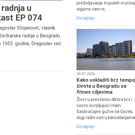
preživljavanje tropskih vrućina
radnja u
sigurno vam ni...
ast EP 074
Detaljnije ›
agoslav Stojanović, vlasnik
četkarske radnje u Beogradu.
6.8.2013.
e 1953. godine, Dragoslav već
Preminula je Zorka Boljanović,
vazduhoplovni inženjer, predsedn
Udruženja žena pilota Jugoslavij
30.07.2026
Kako uskladiti brz tempo
života u Beogradu sa
fitnes ciljevima
Život u prestonici diktira brz i
često iscrpljujući ritam.
Saobraćajne gužve na Gazeli,
dugi radni sati u kancelarijama.
Detaljnije ›