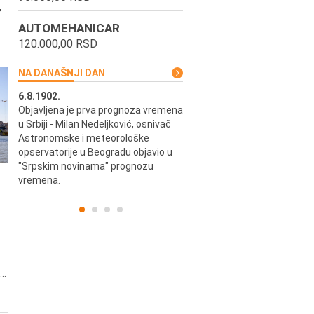
,
AUTOMEHANICAR
120.000,00 RSD
NA DANAŠNJI DAN
6.8.1902.
6.8.2004.
Objavljena je prva prognoza vremena
Odigrana je košarkaška prijat
ik
u Srbiji - Milan Nedeljković, osnivač
utakmica između SCG i SAD 
e.
Astronomske i meteorološke
Beogradskoj Areni.
opservatorije u Beogradu objavio u
"Srpskim novinama" prognozu
vremena.
..