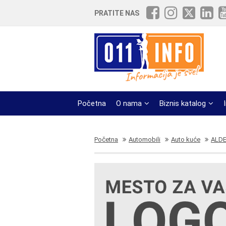
PRATITE NAS
Početna
O nama
Biznis katalog
Početna
Automobili
Auto kuće
ALD