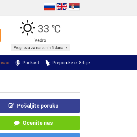
33 ℃
Vedro
Prognoza za narednih 5 dana
posao
Podkast
Preporuke iz Srbije
Pošaljite poruku
Ocenite nas