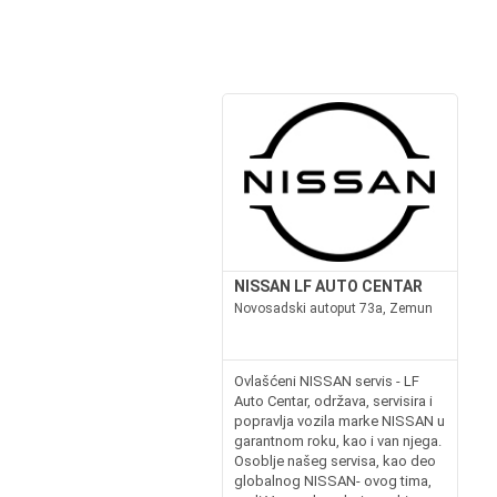
NISSAN LF AUTO CENTAR
Novosadski autoput 73a, Zemun
Ovlašćeni NISSAN servis - LF
Auto Centar, održava, servisira i
popravlja vozila marke NISSAN u
garantnom roku, kao i van njega.
Osoblje našeg servisa, kao deo
globalnog NISSAN- ovog tima,