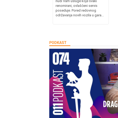
nudi Vam usluge koje svaki
renomirani, ovlašćeni servis
poseduje. Pored redovnog
održavanja novih vozila u gara...
PODKAST