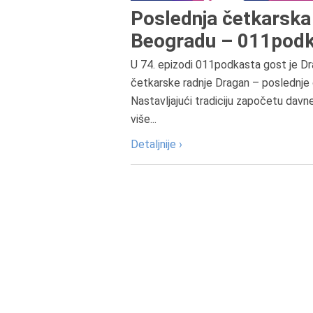
Poslednja četkarska 
Beogradu – 011podk
U 74. epizodi 011podkasta gost je Dr
četkarske radnje Dragan – poslednje 
Nastavljajući tradiciju započetu davn
više...
Detaljnije ›