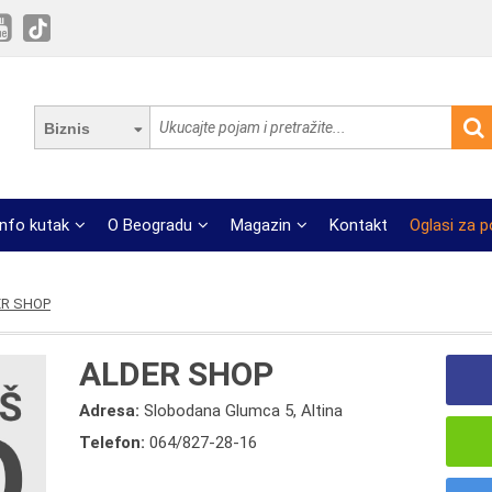
Biznis
Info kutak
O Beogradu
Magazin
Kontakt
Oglasi za 
ER SHOP
ALDER SHOP
Adresa:
Slobodana Glumca 5, Altina
Telefon:
064/827-28-16