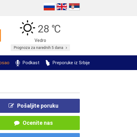
28 ℃
Vedro
Prognoza za narednih 5 dana
posao
Podkast
Preporuke iz Srbije
Pošaljite poruku
Ocenite nas