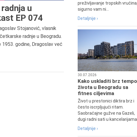
preživljavanje tropskih vrućina
radnja u
sigurno vam ni...
ast EP 074
Detaljnije ›
agoslav Stojanović, vlasnik
9.8.1807.
četkarske radnje u Beogradu.
Dositej Obradović je došao u Srbij
e 1953. godine, Dragoslav već
u Beograd, gde je nastavio književ
prosvetni rad, čime je simboličn
najavljen povratak glavnih tokov
srpske kulture južno od Save i
Dunava.
30.07.2026
Kako uskladiti brz tempo
života u Beogradu sa
fitnes ciljevima
Život u prestonici diktira brz i
često iscrpljujući ritam.
Saobraćajne gužve na Gazeli,
dugi radni sati u kancelarijama.
Detaljnije ›