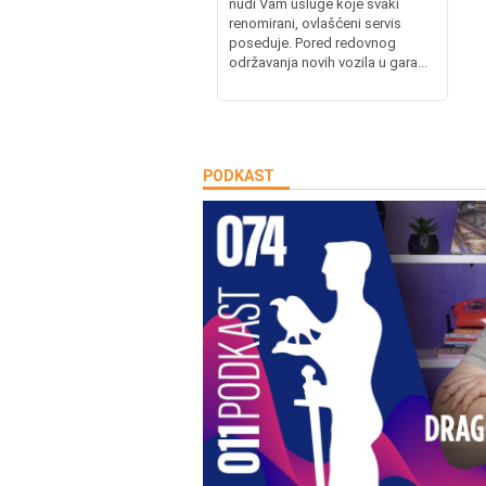
nudi Vam usluge koje svaki
renomirani, ovlašćeni servis
poseduje. Pored redovnog
održavanja novih vozila u gara...
PODKAST