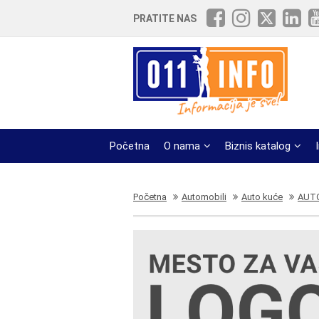
PRATITE NAS
Početna
O nama
Biznis katalog
Početna
Automobili
Auto kuće
AUT