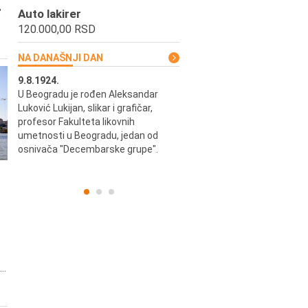
,
Auto lakirer
120.000,00 RSD
NA DANAŠNJI DAN
9.8.1924.
9.8.2013.
u i
U Beogradu je rođen Aleksandar
Preminuo je Vladimir Šams,
ni i
Luković Lukijan, slikar i grafičar,
mašinski inženjer, pilot, kape
o
profesor Fakulteta likovnih
JAT-a, počasni predsednik Ae
a
umetnosti u Beogradu, jedan od
kluba "Naša krila".
osnivača "Decembarske grupe".
..