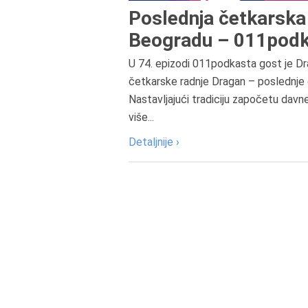
Poslednja četkarska 
Beogradu – 011podk
U 74. epizodi 011podkasta gost je Dr
četkarske radnje Dragan – poslednje 
Nastavljajući tradiciju započetu davn
više...
Detaljnije ›