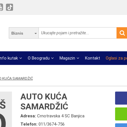
Biznis
Info kutak
O Beogradu
Magazin
Kontakt
Oglasi za 
O KUĆA SAMARDŽIĆ
AUTO KUĆA
SAMARDŽIĆ
Adresa:
Crnotravska 4 SC Banjica
Telefon:
011/3674-756