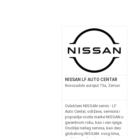
NISSAN LF AUTO CENTAR
Novosadski autoput 73a, Zemun
Ovlašćeni NISSAN servis - LF
Auto Centar, održava, servisira i
popravlja vozila marke NISSAN u
garantnom roku, kao i van njega.
Osoblje našeg servisa, kao deo
globalnog NISSAN- ovog tima,