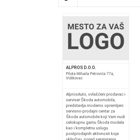
ALPROS D.O.O.
Pilota Mihaila Petrovića 77a,
Vidikovac
AlprosAuto, ovlašćeni prodavac i
serviser Škoda automobila,
predstavlja moderno opremljeni
servisno-prodajni centar za
Škoda automobile koji Vam nudi
celokupnu gamu Škoda modela
kao i kompletnu uslugu
postprodajnih aktivnosti koje
uključuju, pored servisiranja