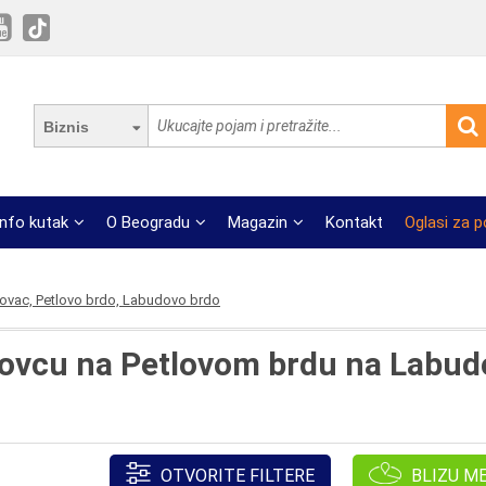
Biznis
Info kutak
O Beogradu
Magazin
Kontakt
Oglasi za 
kovac, Petlovo brdo, Labudovo brdo
kovcu na Petlovom brdu na Labu
OTVORITE FILTERE
BLIZU M