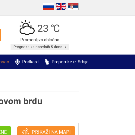
23 ℃
Promenljivo oblačno
Prognoza za narednih 5 dana
posao
Podkast
Preporuke iz Srbije
dovom brdu
ENE
PRIKAŽI NA MAPI