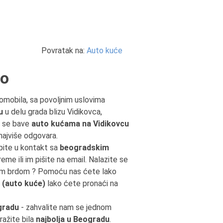
Povratak na:
Auto kuće
do
tomobila, sa povoljnim uslovima
u
u delu grada blizu Vidikovca,
 se bave
auto kućama na Vidikovcu
najviše odgovara.
pite u kontakt sa
beogradskim
reme ili im pišite na email. Nalazite se
vim brdom ? Pomoću nas ćete lako
e
(auto kuće)
lako ćete pronaći na
gradu
- zahvalite nam se jednom
ražite bila
najbolja u Beogradu
.