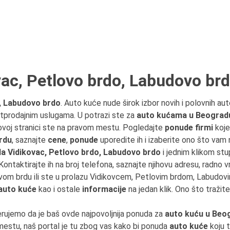
ac, Petlovo brdo, Labudovo br
, Labudovo brdo
. Auto kuće nude širok izbor novih i polovnih au
prodajnim uslugama. U potrazi ste za
auto kućama u Beograd
voj stranici ste na pravom mestu. Pogledajte
ponude firmi
koje
rdu
, saznajte
cene
,
ponude
uporedite ih i izaberite ono što vam 
a Vidikovac, Petlovo brdo, Labudovo brdo
i jednim klikom stu
 Kontaktirajte ih na broj telefona, saznajte njihovu adresu, radno v
vom brdu ili ste u prolazu Vidikovcem, Petlovim brdom, Labudo
auto kuće
kao i ostale
informacije
na jedan klik. Ono što tražit
erujemo da je baš ovde najpovoljnija ponuda za
auto kuću u Beo
estu, naš portal je tu zbog vas kako bi ponuda
auto kuće
koju t