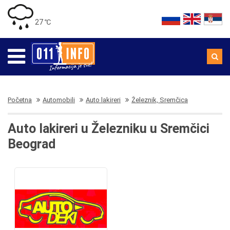
27 ℃
Početna
Automobili
Auto lakireri
Železnik, Sremčica
Auto lakireri u Železniku u Sremčici
Beograd