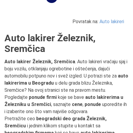
Povratak na:
Auto lakireri
Auto lakirer Železnik,
Sremčica
Auto lakirer Železnik, Sremčica
. Auto lakireri vraćaju sjaj i
boju vozilu, otklanjaju ogrebotine i oštećenja, dajući
automobilu potpuno nov i svež izgled. U potrazi ste za
auto
lakirerima u Beogradu
u delu grada blizu Železnika,
Sremčice? Na ovoj stranici ste na pravom mestu.
Pogledajte
ponude firmi
koje se bave
auto lakirerima u
Železniku u Sremčici
, saznajte
cene
,
ponude
uporedite ih
i izaberite ono što vam najviše odgovara.
Pretražite ceo
beogradski deo grada Železnik,
Sremčicu
i jednim klikom stupite u kontakt sa
beogradskim firmama
koji se bave
auto lakirerima
.