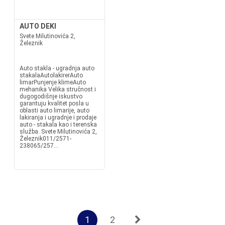
AUTO DEKI
Svete Milutinovića 2,
Železnik
Auto stakla - ugradnja auto
stakalaAutolakirerAuto
limarPunjenje klimeAuto
mehanika Velika stručnost i
dugogodišnje iskustvo
garantuju kvalitet posla u
oblasti auto limarije, auto
lakiranja i ugradnje i prodaje
auto - stakala kao i terenska
služba. Svete Milutinovića 2,
Železnik011/2571-
238065/257...
1
2