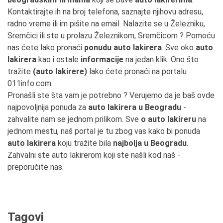
Kontaktirajte ih na broj telefona, saznajte njihovu adresu,
radno vreme ili im pišite na email. Nalazite se u Železniku,
Sremčici ili ste u prolazu Železnikom, Sremčicom ? Pomoću
nas ćete lako pronaći
ponudu auto lakirera
. Sve oko
auto
lakirera
kao i ostale
informacije
na jedan klik. Ono što
tražite
(auto lakirere)
lako ćete pronaći na portalu
011info.com.
Pronašli ste šta vam je potrebno ? Verujemo da je baš ovde
najpovoljnija ponuda za
auto lakirera u Beogradu
-
zahvalite nam se jednom prilikom. Sve
o auto lakireru
na
jednom mestu, naš portal je tu zbog vas kako bi ponuda
auto lakirera
koju tražite bila
najbolja u Beogradu
.
Zahvalni ste auto lakirerom koji ste našli kod naš -
preporučite nas.
Tagovi