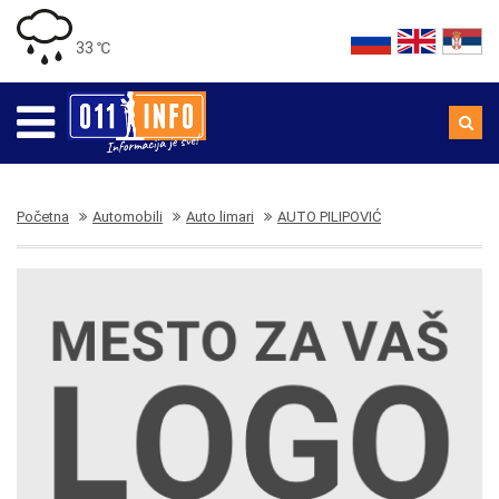
33 ℃
Početna
Automobili
Auto limari
AUTO PILIPOVIĆ