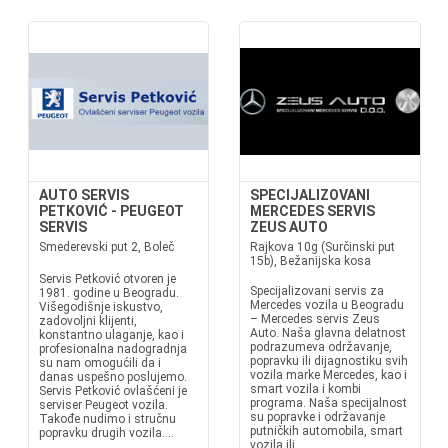
AUTO SERVIS
SPECIJALIZOVANI
PETKOVIĆ - PEUGEOT
MERCEDES SERVIS
SERVIS
ZEUS AUTO
Smederevski put 2, Boleč
Rajkova 10g (Surčinski put
15b), Bežanijska kosa
Servis Petković otvoren je
Specijalizovani servis za
1981. godine u Beogradu.
Mercedes vozila u Beogradu
Višegodišnje iskustvo,
– Mercedes servis Zeus
zadovoljni klijenti,
Auto. Naša glavna delatnost
konstantno ulaganje, kao i
podrazumeva održavanje,
profesionalna nadogradnja
popravku ili dijagnostiku svih
su nam omogućili da i
vozila marke Mercedes, kao i
danas uspešno poslujemo.
smart vozila i kombi
Servis Petković ovlašćeni je
programa. Naša specijalnost
serviser Peugeot vozila.
su popravke i održavanje
Takođe nudimo i stručnu
putničkih automobila, smart
popravku drugih vozila....
vozila ili...