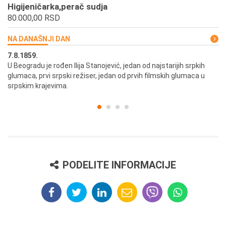
Higijeničarka,perač sudja
80.000,00 RSD
NA DANAŠNJI DAN
7.8.1859.
7.
U Beogradu je rođen Ilija Stanojević, jedan od najstarijih srpkih
U 
glumaca, prvi srpski režiser, jedan od prvih filmskih glumaca u
re
srpskim krajevima.
PODELITE INFORMACIJE