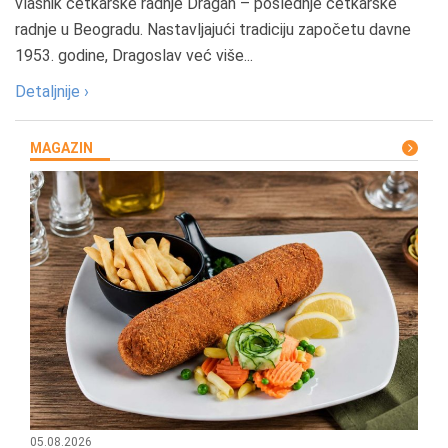
vlasnik četkarske radnje Dragan – poslednje četkarske
radnje u Beogradu. Nastavljajući tradiciju započetu davne
1953. godine, Dragoslav već više...
Detaljnije ›
MAGAZIN
05.08.2026