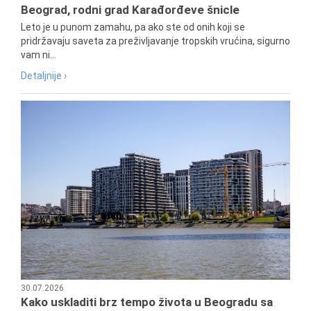
Beograd, rodni grad Karađorđeve šnicle
Leto je u punom zamahu, pa ako ste od onih koji se
pridržavaju saveta za preživljavanje tropskih vrućina, sigurno
vam ni...
Detaljnije ›
30.07.2026
Kako uskladiti brz tempo života u Beogradu sa