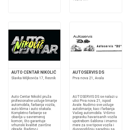
AUTO CENTAR NIKOLIĆ
AUTOSERVIS DS
Slavka Miljkovića 17, Resnik
Prva nova 21, Avala
Auto Centar Nikolić pruža
AUTOSERVIS DS se nalazi u
profesionalne usluge limarije
ulici Prva nova 21, ispod
automobila, farbanja vozila,
Avale. Nudimo sve usluge
auto klima i auto stakala.
autolimarije, kao i farbanja
Kompletno farbanje se
Vašeg automobila. Vršimo
obavlja u savremenoj
popravku havarisanih vozila
komori, što garantuje
upotrebom šablona i imamo
vrhunski kvalitet završne
mere za sve tipove vozila i
obrade. Radimo i
dugogodišnju saradnju sa