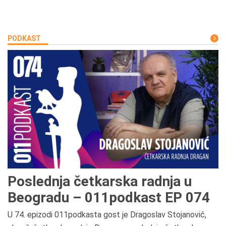
PODKAST
Poslednja četkarska radnja u
Beogradu – 011podkast EP 074
U 74. epizodi 011podkasta gost je Dragoslav Stojanović,