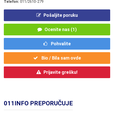
Telefon:
011/2610-279
Pošaljite poruku
Ocenite nas (1)
Pohvalite
Bio / Bila sam ovde
Prijavite grešku!
011INFO PREPORUČUJE