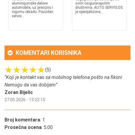
aluminijumske delove
svim osiguravajućim
automobila, uz preciznu i
društvima. AUTO SERVIS DS
sigurnu obradu. Pouzdan
je specijalizova...
servis...
KOMENTARI KORISNIKA
(5)
“
Koji je kontakt vas sa mobilnog telefona pošto na fiksni
Nemogu da vas dobijem
”
Zoran Bijelic
27.05.2026 - 13:22:15
Broj komentara
: 1
Prosečna ocena
: 5.00