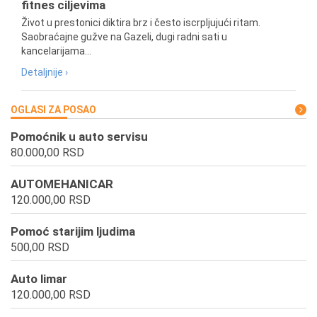
fitnes ciljevima
Život u prestonici diktira brz i često iscrpljujući ritam.
Saobraćajne gužve na Gazeli, dugi radni sati u
kancelarijama...
Detaljnije ›
OGLASI ZA POSAO
Pomoćnik u auto servisu
80.000,00 RSD
AUTOMEHANICAR
120.000,00 RSD
Pomoć starijim ljudima
500,00 RSD
Auto limar
120.000,00 RSD