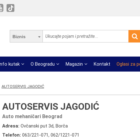
Biznis
Info kutak
O Beogradu
Magazin
Kontakt
Oglasi za 
AUTOSERVIS JAGODIĆ
AUTOSERVIS JAGODIĆ
Auto mehaničari Beograd
Adresa:
Ovčanski put 3d, Borča
Telefon:
063/221-071
,
062/1221-071