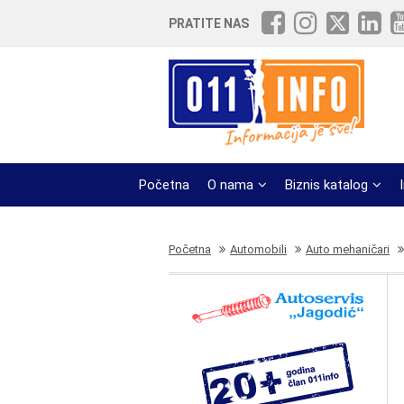
PRATITE NAS
Početna
O nama
Biznis katalog
Početna
Automobili
Auto mehaničari