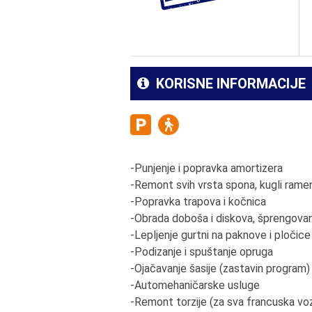
KORISNE INFORMACIJE
-Punjenje i popravka amortizera
-Remont svih vrsta spona, kugli ramena
-Popravka trapova i kočnica
-Obrada doboša i diskova, šprengovan
-Lepljenje gurtni na paknove i pločice
-Podizanje i spuštanje opruga
-Ojačavanje šasije (zastavin program)
-Automehaničarske usluge
-Remont torzije (za sva francuska voz