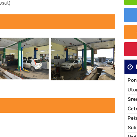
ssat)
Pon
Uto
Sre
Čet
Pet
Sub