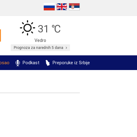
31 ℃
Vedro
Prognoza za narednih 5 dana
posao
Podkast
Preporuke iz Srbije