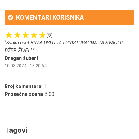
KOMENTARI KORISNIKA
(5)
“
Svaka čast BRZA USLUGA I PRISTUPAČNA ZA SVAČIJI
DŽEP. ŽIVELI.
”
Dragan šubert
10.03.2024 - 18:20:54
Broj komentara
: 1
Prosečna ocena
: 5.00
Tagovi