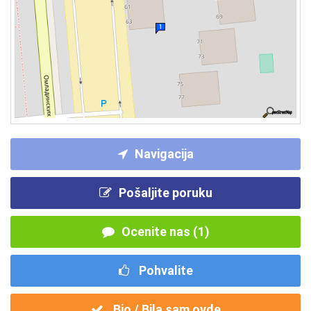
Navigacija
Pošaljite poruku
Ocenite nas (1)
Pohvalite
Bio / Bila sam ovde