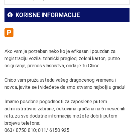
KORISNE INFORMACIJE
Ako vam je potreban neko ko je efikasan i pouzdan za
registraciju vozila, tehnički pregled, zeleni karton, putno
osiguranje, prenos vlasništva, onda je tu Chico.
Chico vam pruža ustedu vašeg dragocenog vremena i
novca, javite se i videćete da smo stvarno najbolji u gradu!
Imamo posebne pogodnosti za zaposlene putem
administrativne zabrane, čekovima građana na 6 mesečnih
rata, za sve dodatne informacije možete dobiti putem
brojeva telefona:
063/ 8750 810; 011/ 6150 925