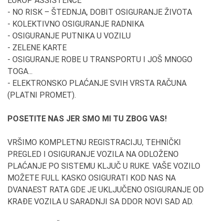
EUROP ASSISTENCE
- NO RISK – ŠTEDNJA, DOBIT OSIGURANJE ŽIVOTA
- KOLEKTIVNO OSIGURANJE RADNIKA
- OSIGURANJE PUTNIKA U VOZILU
- ZELENE KARTE
- OSIGURANJE ROBE U TRANSPORTU I JOŠ MNOGO
TOGA...
- ELEKTRONSKO PLAĆANJE SVIH VRSTA RAČUNA
(PLATNI PROMET).
POSETITE NAS JER SMO MI TU ZBOG VAS!
VRŠIMO KOMPLETNU REGISTRACIJU, TEHNIČKI
PREGLED I OSIGURANJE VOZILA NA ODLOŽENO
PLAĆANJE PO SISTEMU KLJUČ U RUKE. VAŠE VOZILO
MOŽETE FULL KASKO OSIGURATI KOD NAS NA
DVANAEST RATA GDE JE UKLJUČENO OSIGURANJE OD
KRAĐE VOZILA U SARADNJI SA DDOR NOVI SAD AD.