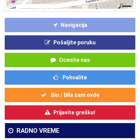
Navigacija
Pošaljite poruku
Ocenite nas
Pohvalite
Bio / Bila sam ovde
Prijavite grešku!
RADNO VREME