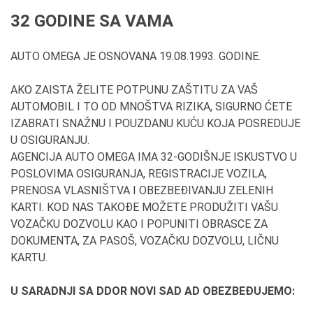
32 GODINE SA VAMA
AUTO OMEGA JE OSNOVANA 19.08.1993. GODINE.
AKO ZAISTA ŽELITE POTPUNU ZAŠTITU ZA VAŠ
AUTOMOBIL I TO OD MNOŠTVA RIZIKA, SIGURNO ĆETE
IZABRATI SNAŽNU I POUZDANU KUĆU KOJA POSREDUJE
U OSIGURANJU.
AGENCIJA AUTO OMEGA IMA 32-GODIŠNJE ISKUSTVO U
POSLOVIMA OSIGURANJA, REGISTRACIJE VOZILA,
PRENOSA VLASNIŠTVA I OBEZBEĐIVANJU ZELENIH
KARTI. KOD NAS TAKOĐE MOŽETE PRODUŽITI VAŠU
VOZAČKU DOZVOLU KAO I POPUNITI OBRASCE ZA
DOKUMENTA, ZA PASOŠ, VOZAČKU DOZVOLU, LIČNU
KARTU.
U SARADNJI SA DDOR NOVI SAD AD OBEZBEĐUJEMO: