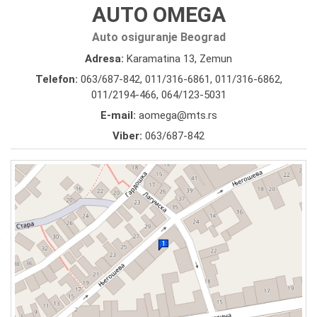
AUTO OMEGA
Auto osiguranje Beograd
Adresa:
Karamatina 13, Zemun
Telefon:
063/687-842
,
011/316-6861
,
011/316-6862
,
011/2194-466
,
064/123-5031
E-mail:
aomega@mts.rs
Viber:
063/687-842