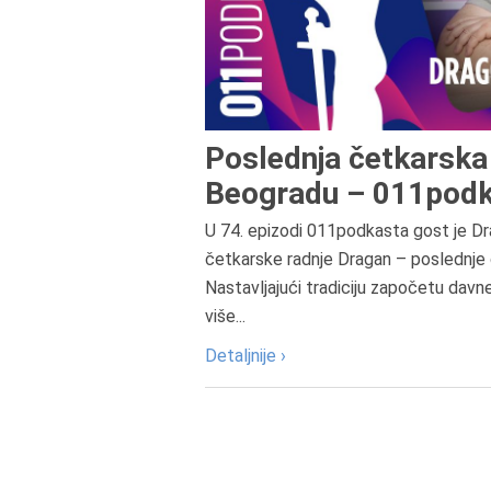
Poslednja četkarska 
Beogradu – 011podk
U 74. epizodi 011podkasta gost je Dr
četkarske radnje Dragan – poslednje 
Nastavljajući tradiciju započetu davn
više...
Detaljnije ›