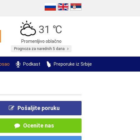
31 ℃
Promenljivo oblačno
Prognoza za narednih 5 dana
posao
Podkast
Preporuke iz Srbije
Pošaljite poruku
Ocenite nas