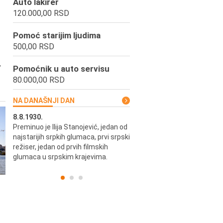
Auto lakirer
120.000,00 RSD
Pomoć starijim ljudima
500,00 RSD
,
Pomoćnik u auto servisu
80.000,00 RSD
NA DANAŠNJI DAN
8.8.1930.
8.8.1898.
Preminuo je Ilija Stanojević, jedan od
U Beogradu je rođen Pavle Biha
najstarijih srpkih glumaca, prvi srpski
književnik i izdavač.
skih
režiser, jedan od prvih filmskih
glumaca u srpskim krajevima.