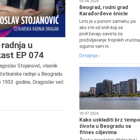
05.08.2026
Beograd, rodni grad
Karađorđeve šnicle
Leto je u punom zamahu, pa
ako ste od onih koji se
pridržavaju saveta za
preživljavanje tropskih vrućina
radnja u
sigurno vam ni...
ast EP 074
Detaljnije ›
agoslav Stojanović, vlasnik
8.8.2013.
četkarske radnje u Beogradu.
Preminuo je Dejan Kosanović,
e 1953. godine, Dragoslav već
istoričar filma, filmski reditelj,
profesor i dekan Fakulteta dram
umetnosti u Beogradu.
30.07.2026
Kako uskladiti brz tempo
života u Beogradu sa
fitnes ciljevima
Život u prestonici diktira brz i