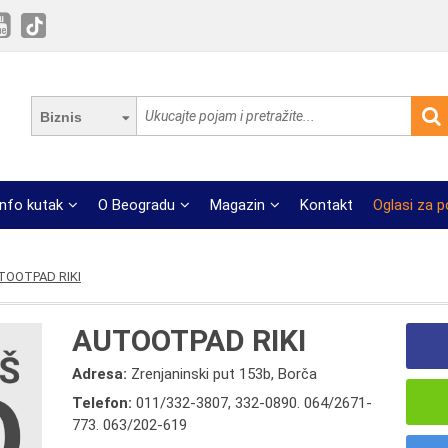
Biznis
Info kutak
O Beogradu
Magazin
Kontakt
Oglasi za 
TOOTPAD RIKI
AUTOOTPAD RIKI
Adresa:
Zrenjaninski put 153b, Borča
Telefon:
011/332-3807
,
332-0890. 064/2671-
773. 063/202-619