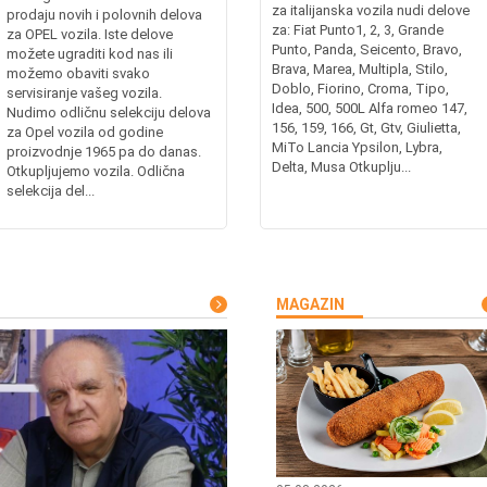
za italijanska vozila nudi delove
prodaju novih i polovnih delova
za: Fiat Punto1, 2, 3, Grande
za OPEL vozila. Iste delove
Punto, Panda, Seicento, Bravo,
možete ugraditi kod nas ili
Brava, Marea, Multipla, Stilo,
možemo obaviti svako
Doblo, Fiorino, Croma, Tipo,
servisiranje vašeg vozila.
Idea, 500, 500L Alfa romeo 147,
Nudimo odličnu selekciju delova
156, 159, 166, Gt, Gtv, Giulietta,
za Opel vozila od godine
MiTo Lancia Ypsilon, Lybra,
proizvodnje 1965 pa do danas.
Delta, Musa Otkuplju...
Otkupljujemo vozila. Odlična
selekcija del...
MAGAZIN