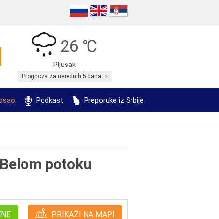
26 ℃
Pljusak
Prognoza za narednih 5 dana
posao
Podkast
Preporuke iz Srbije
 Belom potoku
ENE
PRIKAŽI NA MAPI