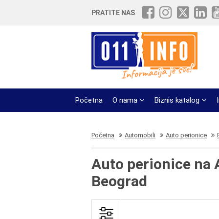
PRATITE NAS
Početna
O nama
Biznis katalog
Početna
Automobili
Auto perionice
Auto perionice na 
Beograd