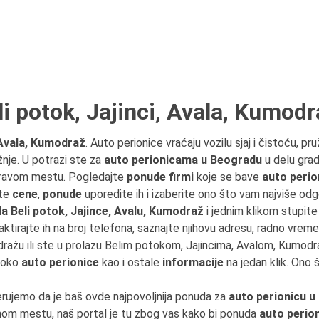
i potok, Jajinci, Avala, Kumodr
, Avala, Kumodraž
. Auto perionice vraćaju vozilu sjaj i čistoću, p
je. U potrazi ste za
auto perionicama u Beogradu
u delu grad
pravom mestu. Pogledajte
ponude firmi
koje se bave
auto perio
jte
cene
,
ponude
uporedite ih i izaberite ono što vam najviše odg
a Beli potok, Jajince, Avalu, Kumodraž
i jednim klikom stupit
aktirajte ih na broj telefona, saznajte njihovu adresu, radno vreme 
dražu ili ste u prolazu Belim potokom, Jajincima, Avalom, Kumo
 oko
auto perionice
kao i ostale
informacije
na jedan klik. Ono 
erujemo da je baš ovde najpovoljnija ponuda za
auto perionicu 
om mestu, naš portal je tu zbog vas kako bi ponuda
auto perio