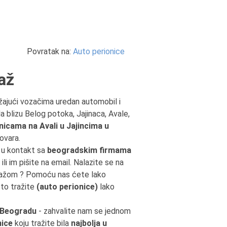
Povratak na:
Auto perionice
až
ružajući vozačima uredan automobil i
a blizu Belog potoka, Jajinaca, Avale,
nicama na Avali u Jajincima u
ovara.
e u kontakt sa
beogradskim firmama
ili im pišite na email. Nalazite se na
dražom ? Pomoću nas ćete lako
što tražite
(auto perionice)
lako
u Beogradu
- zahvalite nam se jednom
nice
koju tražite bila
najbolja u