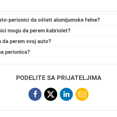
uto-perionici da ošteti alumijumske felne?
onici mogu da perem kabriolet?
a da perem svoj auto?
a perionica?
PODELITE SA PRIJATELJIMA