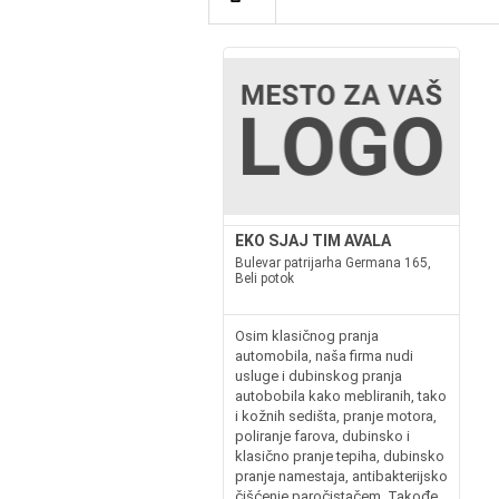
EKO SJAJ TIM AVALA
Bulevar patrijarha Germana 165,
Beli potok
Osim klasičnog pranja
automobila, naša firma nudi
usluge i dubinskog pranja
autobobila kako mebliranih, tako
i kožnih sedišta, pranje motora,
poliranje farova, dubinsko i
klasično pranje tepiha, dubinsko
pranje namestaja, antibakterijsko
čišćenje paročistačem. Takođe,