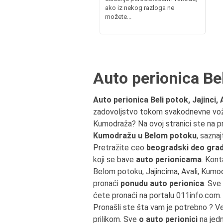
ako iz nekog razloga ne
možete...
Auto perionica Bel
Auto perionica Beli potok, Jajinci
zadovoljstvo tokom svakodnevne vožn
Kumodraža? Na ovoj stranici ste na 
Kumodražu u Belom potoku
, sazna
Pretražite ceo
beogradski deo grad
koji se bave
auto perionicama
. Kont
Belom potoku, Jajincima, Avali, Kumo
pronaći
ponudu auto perionica
. Sve
ćete pronaći na portalu 011info.com.
Pronašli ste šta vam je potrebno ? V
prilikom. Sve
o auto perionici
na jedn