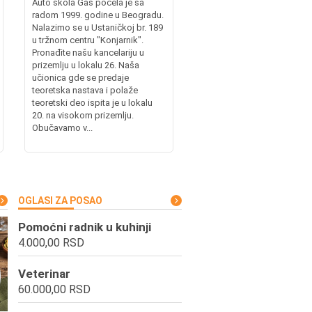
Auto škola Gas počela je sa
radom 1999. godine u Beogradu.
Nalazimo se u Ustaničkoj br. 189
u tržnom centru "Konjarnik".
Pronađite našu kancelariju u
prizemlju u lokalu 26. Naša
učionica gde se predaje
teoretska nastava i polaže
teoretski deo ispita je u lokalu
20. na visokom prizemlju.
Obučavamo v...
OGLASI ZA POSAO
Pomoćni radnik u kuhinji
4.000,00 RSD
Veterinar
60.000,00 RSD