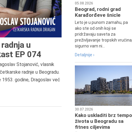
05.08.2026
Beograd, rodni grad
Karađorđeve šnicle
Leto je u punom zamahu, pa
ako ste od onih koji se
pridržavaju saveta za
preživljavanje tropskih vrućina
radnja u
sigurno vam ni...
ast EP 074
Detaljnije ›
agoslav Stojanović, vlasnik
8.8.2013.
četkarske radnje u Beogradu.
Preminuo je Dejan Kosanović,
e 1953. godine, Dragoslav već
istoričar filma, filmski reditelj,
profesor i dekan Fakulteta dram
umetnosti u Beogradu.
30.07.2026
Kako uskladiti brz tempo
života u Beogradu sa
fitnes ciljevima