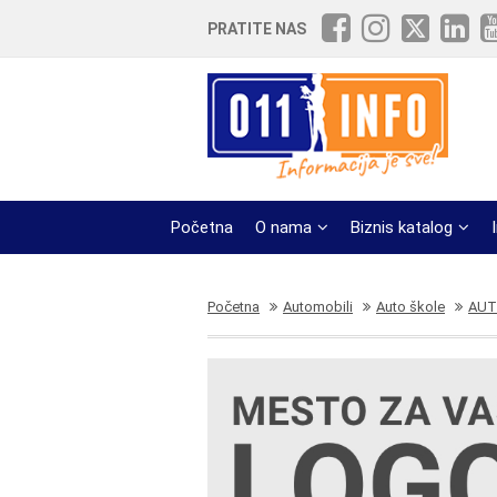
PRATITE NAS
Početna
O nama
Biznis katalog
Početna
Automobili
Auto škole
AUT