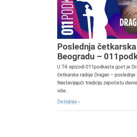
Poslednja četkarska 
Beogradu – 011podk
U 74. epizodi 011podkasta gost je Dr
četkarske radnje Dragan – poslednje 
Nastavljajući tradiciju započetu davn
više...
Detaljnije ›