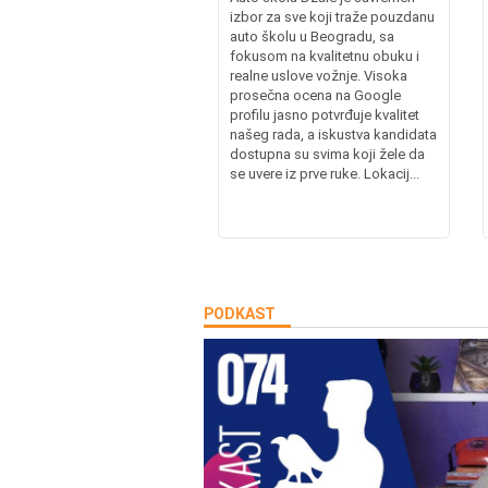
izbor za sve koji traže pouzdanu
auto školu u Beogradu, sa
fokusom na kvalitetnu obuku i
realne uslove vožnje. Visoka
prosečna ocena na Google
profilu jasno potvrđuje kvalitet
našeg rada, a iskustva kandidata
dostupna su svima koji žele da
se uvere iz prve ruke. Lokacij...
PODKAST