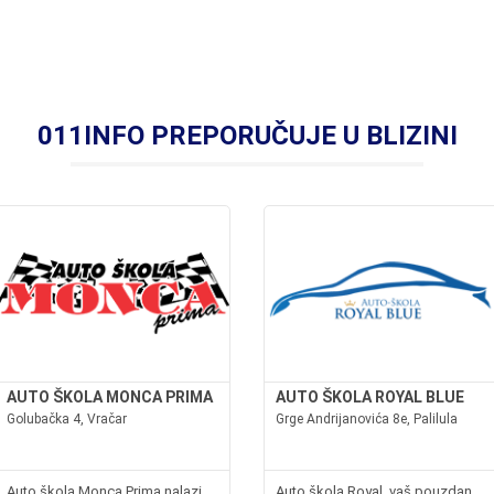
011INFO PREPORUČUJE U BLIZINI
AUTO ŠKOLA MONCA PRIMA
AUTO ŠKOLA ROYAL BLUE
Golubačka 4, Vračar
Grge Andrijanovića 8e, Palilula
Auto škola Monca Prima nalazi
Auto škola Royal, vaš pouzdan