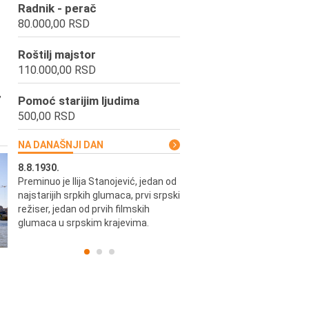
Radnik - perač
80.000,00 RSD
Roštilj majstor
110.000,00 RSD
,
Pomoć starijim ljudima
500,00 RSD
NA DANAŠNJI DAN
8.8.1930.
8.8.1898.
Preminuo je Ilija Stanojević, jedan od
U Beogradu je rođen Pavle Biha
najstarijih srpkih glumaca, prvi srpski
književnik i izdavač.
skih
režiser, jedan od prvih filmskih
glumaca u srpskim krajevima.