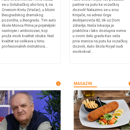
se u Golubačkoj ulici broj 4, na
partner na putu ka vozačkoj
Crvenom Krstu (Vračar), u blizini
dozvoli! Nalazimo se u srcu
Beogradskog dramskog
Krnjače, na adresi Grge
pozorišta, u Beogradu. Tim auto
Andrijanovića 82, tik uz Dom
škole Monca Prima je prijateljski
zdravlja. Naša lokacija je
nastrojen i ambiciozan, koji
praktična i lako dostupna svima
pruža visok kvalitet obuke. Naš
u ovom delu grada.Kao vaša
kvalitet se oslikava u timu
prva stanica na putu ka vozačkoj
profesionalnih instruktora...
dozvoli, Auto škola Royal nudi
visokokval...
MAGAZIN