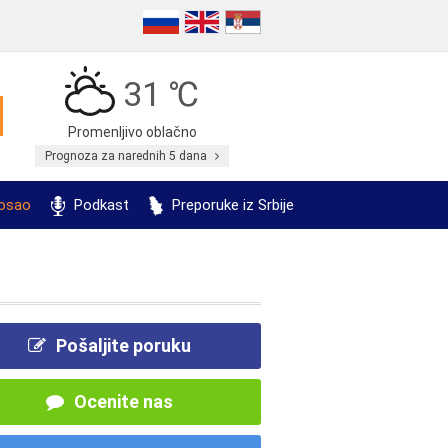
31 ℃
Promenljivo oblačno
Prognoza za narednih 5 dana
posao
Podkast
Preporuke iz Srbije
Pošaljite poruku
Ocenite nas