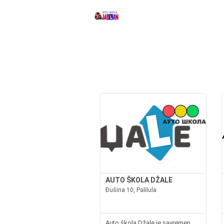
AUTO ŠKOLA DŽALE
Đušina 10, Palilula
Auto škola Džale je savremen