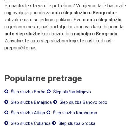
Pronašli ste šta vam je potrebno ? Verujemo da je baš ovde
najpovoljnija ponuda za
auto šlep službu u Beogradu
-
zahvalite nam se jednom prilikom. Sve
o auto šlep službi
na jednom mestu, naš portal je tu zbog vas kako bi ponuda
auto šlep službe
koju tražite bila
najbolja u Beogradu
.
Zahvalni ste auto šlep službom koji ste našli kod naš -
preporučite nas.
Popularne pretrage
Šlep služba Borča
Šlep služba Mirijevo
Šlep služba Batajnica
Šlep služba Banovo brdo
Šlep služba Altina
Šlep služba Karaburma
Šlep služba Čukarica
Šlep služba Grocka