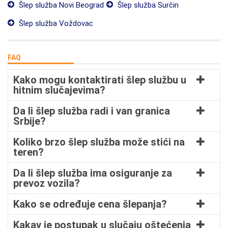
Šlep služba Novi Beograd
Šlep služba Surčin
Šlep služba Voždovac
FAQ
Kako mogu kontaktirati šlep službu u
hitnim slučajevima?
Da li šlep služba radi i van granica
Srbije?
Koliko brzo šlep služba može stići na
teren?
Da li šlep služba ima osiguranje za
prevoz vozila?
Kako se određuje cena šlepanja?
Kakav je postupak u slučaju oštećenja