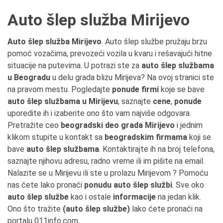
Auto šlep služba Mirijevo
Auto šlep služba Mirijevo
. Auto šlep službe pružaju brzu
pomoć vozačima, prevozeći vozila u kvaru i rešavajući hitne
situacije na putevima. U potrazi ste za
auto šlep službama
u Beogradu
u delu grada blizu Mirijeva? Na ovoj stranici ste
na pravom mestu. Pogledajte
ponude firmi
koje se bave
auto šlep službama u Mirijevu
, saznajte
cene
,
ponude
uporedite ih i izaberite ono što vam najviše odgovara.
Pretražite ceo
beogradski deo grada Mirijevo
i jednim
klikom stupite u kontakt sa
beogradskim firmama
koji se
bave
auto šlep službama
. Kontaktirajte ih na broj telefona,
saznajte njihovu adresu, radno vreme ili im pišite na email.
Nalazite se u Mirijevu ili ste u prolazu Mirijevom ? Pomoću
nas ćete lako pronaći
ponudu auto šlep službi
. Sve oko
auto šlep službe
kao i ostale
informacije
na jedan klik.
Ono što tražite
(auto šlep službe)
lako ćete pronaći na
portalu 011info.com.