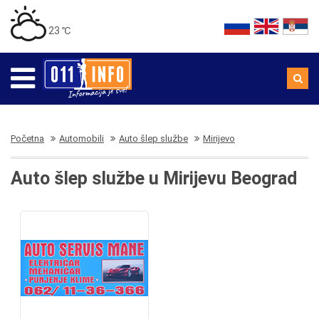
23 ℃
Početna
Automobili
Auto šlep službe
Mirijevo
Auto šlep službe u Mirijevu Beograd