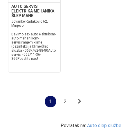
AUTO SERVIS
ELEKTRIKA MEHANIKA
ŠLEP MANE
Jovanke Radaković 62,
Mirijevo
Bavimo se:- auto elektrikom-
auto mehanikom-
servisiranjem klime
(dezinfekcija klime)Šlep
služba - 063/762-88-80Auto
servis - 062/11-36-
366Posetite nas!
1
2
Povratak na:
Auto šlep službe