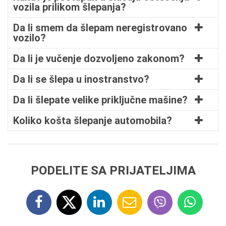
vozila prilikom šlepanja?
Da li smem da šlepam neregistrovano
vozilo?
Da li je vučenje dozvoljeno zakonom?
Da li se šlepa u inostranstvo?
Da li šlepate velike priključne mašine?
Koliko košta šlepanje automobila?
PODELITE SA PRIJATELJIMA