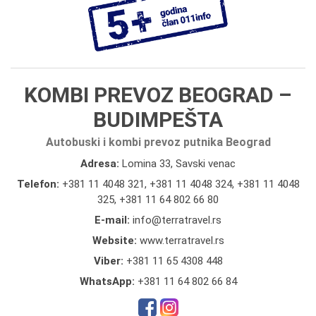
KOMBI PREVOZ BEOGRAD –
BUDIMPEŠTA
Autobuski i kombi prevoz putnika Beograd
Adresa:
Lomina 33, Savski venac
Telefon:
+381 11 4048 321
,
+381 11 4048 324
,
+381 11 4048
325
,
+381 11 64 802 66 80
E-mail:
info@terratravel.rs
Website:
www.terratravel.rs
Viber:
+381 11 65 4308 448
WhatsApp:
+381 11 64 802 66 84