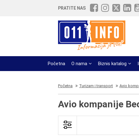
PRATITE NAS
Početna
O nama
Biznis katalog
Početna
Turizam i transport
Avio komp
Avio kompanije Be