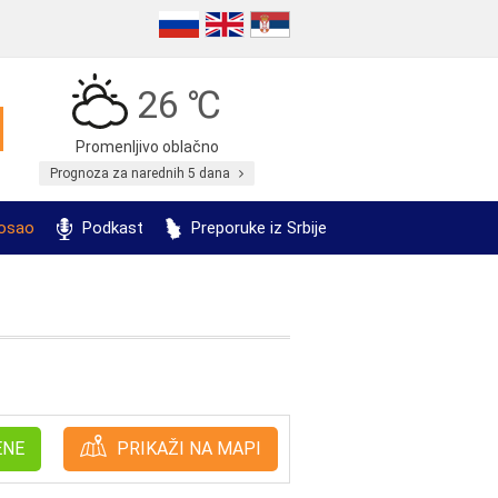
26 ℃
Promenljivo oblačno
Prognoza za narednih 5 dana
posao
Podkast
Preporuke iz Srbije
ENE
PRIKAŽI NA MAPI