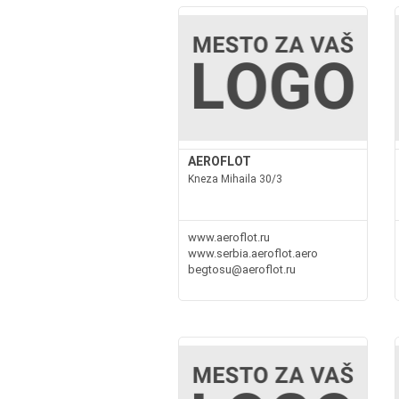
AEROFLOT
Kneza Mihaila 30/3
www.aeroflot.ru
www.serbia.aeroflot.aero
begtosu@aeroflot.ru