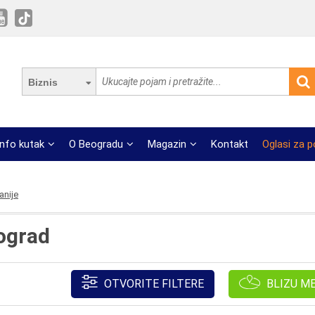
Biznis
Info kutak
O Beogradu
Magazin
Kontakt
Oglasi za 
anije
ograd
OTVORITE FILTERE
BLIZU M