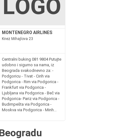
MONTENEGRO AIRLINES
Knez Mihajlova 23
Centralni buking 081 9804 Putujte
udobno i sigurno sa nama, iz
Beograda svakodnevno za: -
Podgoricu - Tivat - Cirih via
Podgorica - Rim via Podgorica -
Frankfurt via Podgorica -
Ljubljana via Podgorica - Beč via
Podgorica- Pariz via Podgorica -
Budimpešta via Podgorica -
Moskva via Podgorica - Minh...
 Beogradu