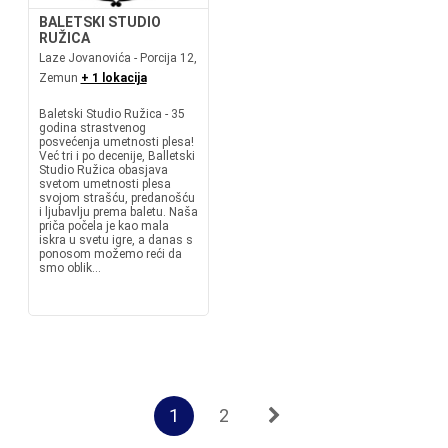
BALETSKI STUDIO
RUŽICA
Laze Jovanovića - Porcija 12,
Zemun
+ 1 lokacija
Baletski Studio Ružica - 35
godina strastvenog
posvećenja umetnosti plesa!
Već tri i po decenije, Balletski
Studio Ružica obasjava
svetom umetnosti plesa
svojom strašću, predanošću
i ljubavlju prema baletu. Naša
priča počela je kao mala
iskra u svetu igre, a danas s
ponosom možemo reći da
smo oblik...
1
2