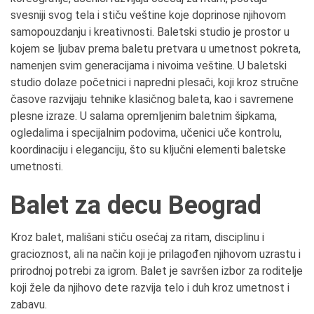
svesniji svog tela i stiču veštine koje doprinose njihovom
samopouzdanju i kreativnosti.
Baletski studio je prostor u
kojem se ljubav prema baletu pretvara u umetnost pokreta,
namenjen svim generacijama i nivoima veštine. U baletski
studio dolaze početnici i napredni plesači, koji kroz stručne
časove razvijaju tehnike klasičnog baleta, kao i savremene
plesne izraze. U salama opremljenim baletnim šipkama,
ogledalima i specijalnim podovima, učenici uče kontrolu,
koordinaciju i eleganciju, što su ključni elementi baletske
umetnosti.
Balet za decu Beograd
Kroz balet, mališani stiču osećaj za ritam, disciplinu i
gracioznost, ali na način koji je prilagođen njihovom uzrastu i
prirodnoj potrebi za igrom. Balet je savršen izbor za roditelje
koji žele da njihovo dete razvija telo i duh kroz umetnost i
zabavu.