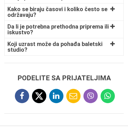
Kako se biraju časovi i koliko često se
održavaju?
Da li je potrebna prethodna priprema ili
iskustvo?
Koji uzrast može da pohađa baletski
studio?
PODELITE SA PRIJATELJIMA