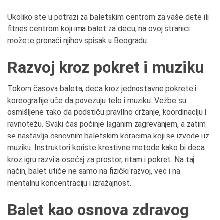
Ukoliko ste u potrazi za baletskim centrom za vaše dete ili
fitnes centrom koji ima balet za decu, na ovoj stranici
možete pronaći njihov spisak u Beogradu.
Razvoj kroz pokret i muziku
Tokom časova baleta, deca kroz jednostavne pokrete i
koreografije uče da povezuju telo i muziku. Vežbe su
osmišljene tako da podstiču pravilno držanje, koordinaciju i
ravnotežu. Svaki čas počinje laganim zagrevanjem, a zatim
se nastavlja osnovnim baletskim koracima koji se izvode uz
muziku. Instruktori koriste kreativne metode kako bi deca
kroz igru razvila osećaj za prostor, ritam i pokret. Na taj
način, balet utiče ne samo na fizički razvoj, već i na
mentalnu koncentraciju i izražajnost.
Balet kao osnova zdravog