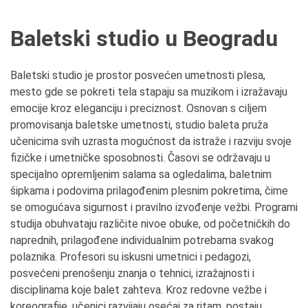
Baletski studio u Beogradu
Baletski studio je prostor posvećen umetnosti plesa,
mesto gde se pokreti tela stapaju sa muzikom i izražavaju
emocije kroz eleganciju i preciznost. Osnovan s ciljem
promovisanja baletske umetnosti, studio baleta pruža
učenicima svih uzrasta mogućnost da istraže i razviju svoje
fizičke i umetničke sposobnosti. Časovi se održavaju u
specijalno opremljenim salama sa ogledalima, baletnim
šipkama i podovima prilagođenim plesnim pokretima, čime
se omogućava sigurnost i pravilno izvođenje vežbi. Programi
studija obuhvataju različite nivoe obuke, od početničkih do
naprednih, prilagođene individualnim potrebama svakog
polaznika. Profesori su iskusni umetnici i pedagozi,
posvećeni prenošenju znanja o tehnici, izražajnosti i
disciplinama koje balet zahteva. Kroz redovne vežbe i
koreografije, učenici razvijaju osećaj za ritam, postaju