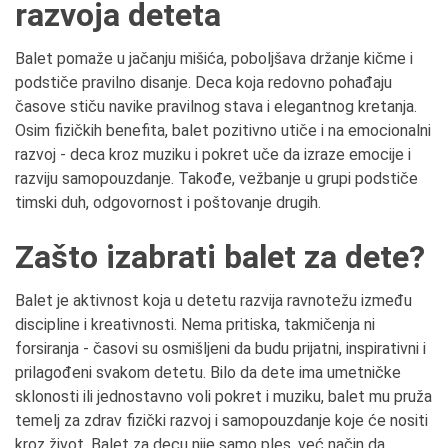
razvoja deteta
Balet pomaže u jačanju mišića, poboljšava držanje kičme i
podstiče pravilno disanje. Deca koja redovno pohađaju
časove stiču navike pravilnog stava i elegantnog kretanja.
Osim fizičkih benefita, balet pozitivno utiče i na emocionalni
razvoj - deca kroz muziku i pokret uče da izraze emocije i
razviju samopouzdanje. Takođe, vežbanje u grupi podstiče
timski duh, odgovornost i poštovanje drugih.
Zašto izabrati balet za dete?
Balet je aktivnost koja u detetu razvija ravnotežu između
discipline i kreativnosti. Nema pritiska, takmičenja ni
forsiranja - časovi su osmišljeni da budu prijatni, inspirativni i
prilagođeni svakom detetu. Bilo da dete ima umetničke
sklonosti ili jednostavno voli pokret i muziku, balet mu pruža
temelj za zdrav fizički razvoj i samopouzdanje koje će nositi
kroz život. Balet za decu nije samo ples, već način da