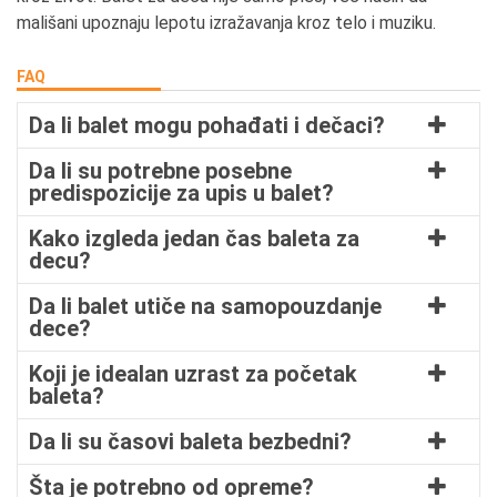
mališani upoznaju lepotu izražavanja kroz telo i muziku.
FAQ
Da li balet mogu pohađati i dečaci?
Da li su potrebne posebne
predispozicije za upis u balet?
Kako izgleda jedan čas baleta za
decu?
Da li balet utiče na samopouzdanje
dece?
Koji je idealan uzrast za početak
baleta?
Da li su časovi baleta bezbedni?
Šta je potrebno od opreme?