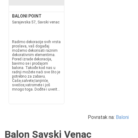
BALONI POINT
Sarajevska 57, Savski venac
Radimo dekoracije svih vrsta
proslava, vaš događaj
možemo dekorisati raznim
dekorativnim elementima.
Pored izrade dekoracija,
bavimo se i prodajom
balona. Takođe kod nas u
radnji možete naći sve što je
potrebno za zabavu.
Čaše,salvete,tanjiriće,
svećice,vatromete i još
mnogo toga. Dođite i uverit...
Povratak na:
Baloni
Balon Savski Venac