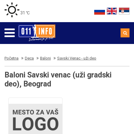
31 ℃
Početna
Deca
Baloni
Savski Venac - uži deo
Baloni Savski venac (uži gradski
deo), Beograd