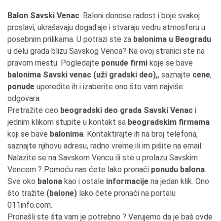
Balon Savski Venac
. Baloni donose radost i boje svakoj
proslavi, ukrašavaju događaje i stvaraju vedru atmosferu u
posebnim prilikama. U potrazi ste za
balonima u Beogradu
u delu grada blizu Savskog Venca? Na ovoj stranici ste na
pravom mestu. Pogledajte
ponude firmi
koje se bave
balonima Savski venac (uži gradski deo),
, saznajte
cene
,
ponude
uporedite ih i izaberite ono što vam najviše
odgovara.
Pretražite ceo
beogradski deo grada Savski Venac
i
jednim klikom stupite u kontakt sa
beogradskim firmama
koji se bave
balonima
. Kontaktirajte ih na broj telefona,
saznajte njihovu adresu, radno vreme ili im pišite na email.
Nalazite se na Savskom Vencu ili ste u prolazu Savskim
Vencem ? Pomoću nas ćete lako pronaći
ponudu balona
.
Sve oko
balona
kao i ostale
informacije
na jedan klik. Ono
što tražite
(balone)
lako ćete pronaći na portalu
011info.com.
Pronašli ste šta vam je potrebno ? Verujemo da je baš ovde