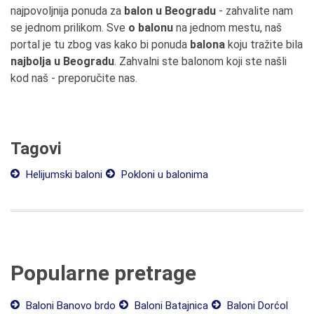
najpovoljnija ponuda za
balon u Beogradu
- zahvalite nam
se jednom prilikom. Sve
o balonu
na jednom mestu, naš
portal je tu zbog vas kako bi ponuda
balona
koju tražite bila
najbolja u Beogradu
. Zahvalni ste balonom koji ste našli
kod naš - preporučite nas.
Tagovi
Helijumski baloni
Pokloni u balonima
Popularne pretrage
Baloni Banovo brdo
Baloni Batajnica
Baloni Dorćol