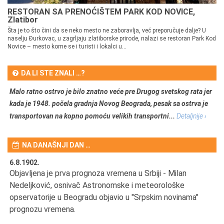
RESTORAN SA PRENOĆIŠTEM PARK KOD NOVICE,
Zlatibor
Šta je to što čini da se neko mesto ne zaboravlja, već preporučuje dalje? U
naselju Đurkovac, u zagrljaju zlatiborske prirode, nalazi se restoran Park Kod
Novice – mesto kome se i turisti i lokalci u...
DA LI STE ZNALI …?
Malo ratno ostrvo je bilo znatno veće pre Drugog svetskog rata jer
kada je 1948. počela gradnja Novog Beograda, pesak sa ostrva je
transportovan na kopno pomoću velikih transportni...
Detaljnije ›
NA DANAŠNJI DAN …
6.8.1902.
6.
Objavljena je prva prognoza vremena u Srbiji - Milan
Od
Nedeljković, osnivač Astronomske i meteorološke
SA
opservatorije u Beogradu objavio u "Srpskim novinama"
prognozu vremena.