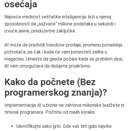
osećaja
Najveća vrednost veštačke inteligencije leži u njenoj
sposobnosti da „sažvaće“ milione podataka u sekundi i
izvuče jasne, preduzetne zaključke.
AI može da predvidi trendove prodaje, promenu ponašanja
potrošača, pa čak i kada će vam ponestati zaliha u
magacinu. Umesto da gasite požare kada se problem desi,
AI vam omogućava da delujete proaktivno.
Kako da počnete (Bez
programerskog znanja)?
Implementacija AI u biznis ne zahteva milionske budžete ni
timove programera. Počnite od malih koraka:
Identifikujte usko grlo: Gde vaš tim gubi najviše