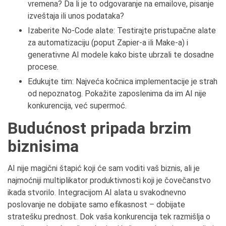
vremena? Da li je to odgovaranje na emailove, pisanje
izveštaja ili unos podataka?
Izaberite No-Code alate: Testirajte pristupačne alate
za automatizaciju (poput Zapier-a ili Make-a) i
generativne AI modele kako biste ubrzali te dosadne
procese.
Edukujte tim: Najveća kočnica implementacije je strah
od nepoznatog. Pokažite zaposlenima da im AI nije
konkurencija, već supermoć.
Budućnost pripada brzim
biznisima
AI nije magični štapić koji će sam voditi vaš biznis, ali je
najmoćniji multiplikator produktivnosti koji je čovečanstvo
ikada stvorilo. Integracijom AI alata u svakodnevno
poslovanje ne dobijate samo efikasnost – dobijate
stratešku prednost. Dok vaša konkurencija tek razmišlja o