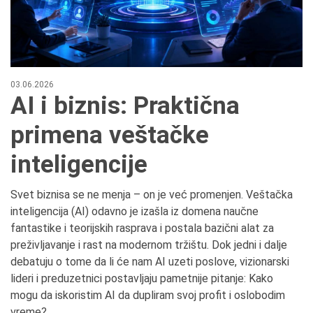
03.06.2026
AI i biznis: Praktična
primena veštačke
inteligencije
Svet biznisa se ne menja – on je već promenjen. Veštačka
inteligencija (AI) odavno je izašla iz domena naučne
fantastike i teorijskih rasprava i postala bazični alat za
preživljavanje i rast na modernom tržištu. Dok jedni i dalje
debatuju o tome da li će nam AI uzeti poslove, vizionarski
lideri i preduzetnici postavljaju pametnije pitanje: Kako
mogu da iskoristim AI da dupliram svoj profit i oslobodim
vreme?