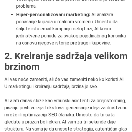
problema.
Hiper-personalizovani marketing:
AI analizira
ponašanje kupaca u realnom vremenu. Umesto da
šaljete istu email kampanju celoj bazi, AI kreira
jedinstvene ponude za svakog pojedinačnog korisnika
na osnovu njegove istorije pretrage i kupovine.
2. Kreiranje sadržaja velikom
brzinom
AI vas neće zameniti, ali će vas zameniti neko ko koristi AI.
U marketingu i kreiranju sadržaja, brzina je sve.
AI alati danas služe kao vrhunski asistenti za brejnstorming,
pisanje prvih verzija tekstova, generisanje ideja za društvene
mreže ili optimizaciju SEO članaka. Umesto da tri sata
gledate u prazan beli ekran, AI vam za tri sekunde daje
strukturu. Na vama je da unesete strategiju, autentičan glas