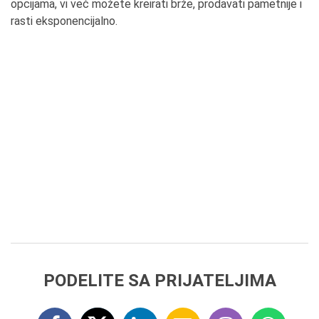
opcijama, vi već možete kreirati brže, prodavati pametnije i
rasti eksponencijalno.
PODELITE SA PRIJATELJIMA