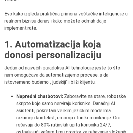
Evo kako izgleda praktična primena veštačke inteligencije u
realnom biznisu danas i kako možete odmah da je
implementirate.
1. Automatizacija koja
donosi personalizaciju
Jedan od najvećih paradoksa AI tehnologije jeste to što
nam omogućava da automatizujemo procese, a da
istovremeno budemo „ljudskiji“ i bliži klijentu.
Napredni chatbotovi:
Zaboravite na stare, robotske
skripte koje samo nerviraju korisnike. Današnji AI
asistenti, pokretani velikim jezičkim modelima,
razumeju kontekst, emociju i ton komunikacije. Oni
rešavaju do 80% rutinskih upita korisnika 24/7,
ostavljajući vašem timu prostor za rešavanje složenih