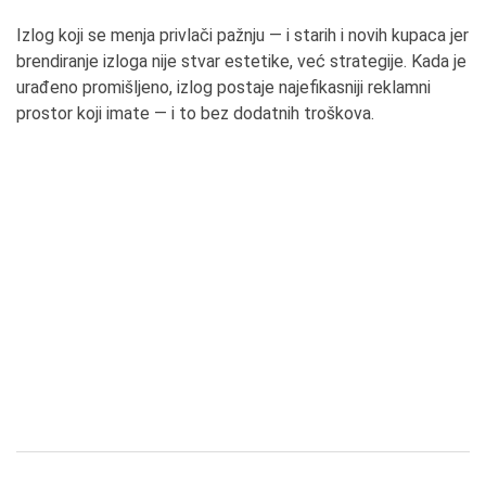
Izlog koji se menja privlači pažnju — i starih i novih kupaca jer
brendiranje izloga nije stvar estetike, već strategije. Kada je
urađeno promišljeno, izlog postaje najefikasniji reklamni
prostor koji imate — i to bez dodatnih troškova.