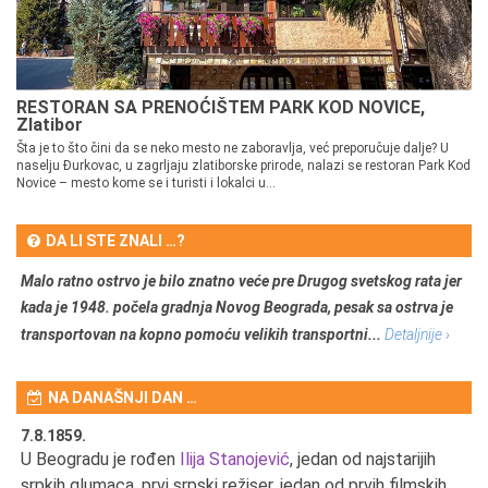
RESTORAN SA PRENOĆIŠTEM PARK KOD NOVICE,
Zlatibor
Šta je to što čini da se neko mesto ne zaboravlja, već preporučuje dalje? U
naselju Đurkovac, u zagrljaju zlatiborske prirode, nalazi se restoran Park Kod
Novice – mesto kome se i turisti i lokalci u...
DA LI STE ZNALI …?
Malo ratno ostrvo je bilo znatno veće pre Drugog svetskog rata jer
kada je 1948. počela gradnja Novog Beograda, pesak sa ostrva je
transportovan na kopno pomoću velikih transportni...
Detaljnije ›
NA DANAŠNJI DAN …
7.8.1859.
7.
U Beogradu je rođen
Ilija Stanojević
, jedan od najstarijih
U 
srpkih glumaca, prvi srpski režiser, jedan od prvih filmskih
red