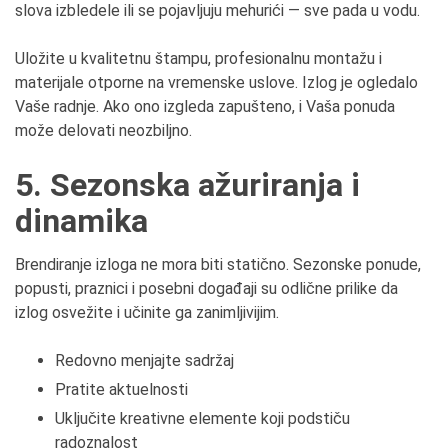
slova izbledele ili se pojavljuju mehurići — sve pada u vodu.
Uložite u kvalitetnu štampu, profesionalnu montažu i
materijale otporne na vremenske uslove. Izlog je ogledalo
Vaše radnje. Ako ono izgleda zapušteno, i Vaša ponuda
može delovati neozbiljno.
5. Sezonska ažuriranja i
dinamika
Brendiranje izloga ne mora biti statično. Sezonske ponude,
popusti, praznici i posebni događaji su odlične prilike da
izlog osvežite i učinite ga zanimljivijim.
Redovno menjajte sadržaj
Pratite aktuelnosti
Uključite kreativne elemente koji podstiču
radoznalost