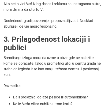
Ako neko vidi Vaš izlog danas i reklamu na Instagramu sutra,
mora da zna da ste to Vi.
Doslednost gradi poverenje i prepoznatljivost. Nesklad
zbunjuje i deluje neprofesionalno.
3. Prilagođenost lokaciji i
publici
Brendiranje izloga mora da uzme u obzir gde se nalazite i
kome se obraćate. Izlog u prometnoj ulici u centru grada ne
treba da izgleda isto kao onaj u tržnom centru ili poslovnoj
zoni.
Razmislite:
Da li prolaznici dolaze pešice ili automobilom?
Ko je Vaša ciljna publika u tom kraju?