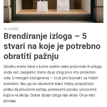
16.12.2025
Brendiranje izloga – 5
stvari na koje je potrebno
obratiti pažnju
Ukoliko imate lokal u kome nudite neke proizvode ili usluge,
onda već zasigurno znate da je izlog prvo što prolaznici
vide. U mnogim slučajevima — to je prvi kontakt sa Vašim
brendom. Ako ga ne iskoristite kako treba, propuštate
priliku da privučete pažnju, prenesete poruku i pozovete
kupca na akciju. Dobar dizajn izloga nije ukras. On je alat
prodaje.