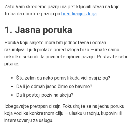
Zato Vam skrećemo pažnju na pet ključnih stvari na koje
treba da obratite pažnju pri
brendiranju izloga
.
1. Jasna poruka
Poruka koju šaljete mora biti jednostavna i odmah
razumljiva. Ljudi prolaze pored izloga brzo — imate samo
nekoliko sekundi da privučete njihovu pažnju. Postavite sebi
pitanje:
Šta želim da neko pomisli kada vidi ovaj izlog?
Da li je odmah jasno čime se bavimo?
Da li postoji poziv na akciju?
Izbegavajte pretrpan dizajn. Fokusirajte se na jednu poruku
koja vodi ka konkretnom cilju — ulasku u radnju, kupovini ili
interesovanju za uslugu.