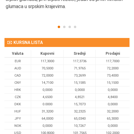
glumaca u srpskim krajevima.
KURSNA LISTA
Valuta
Kupovni
Srednji
Prodajni
EUR
117,3000
117,3736
117,7000
AUD
70,5000
71,9765
72,2000
CAD
72,0000
73,2699
73,4000
CNY
14,7100
15,1585
15,1500
HRK
0,0000
0,0000
0,0000
CZK
4,6500
4,8521
4,8400
DKK
0.0000
15,7073
0,0000
HUF
31,3200
32,2325
32,2000
JPY
64,0000
65,0340
65,3000
NOK
0,0000
10,7267
0,0000
USD
100,8000
101,7565
102,2000