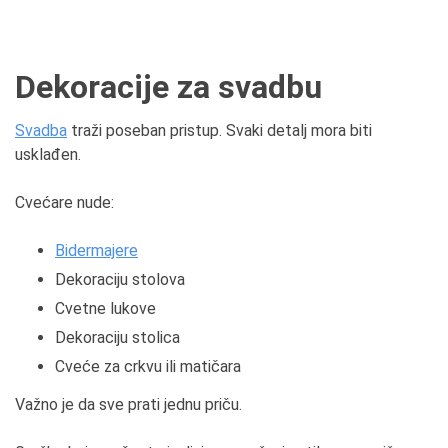
Dekoracije za svadbu
Svadba
traži poseban pristup. Svaki detalj mora biti
usklađen.
Cvećare nude:
Bidermajere
Dekoraciju stolova
Cvetne lukove
Dekoraciju stolica
Cveće za crkvu ili matičara
Važno je da sve prati jednu priču.