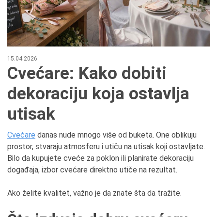
15.04.2026
Cvećare: Kako dobiti
dekoraciju koja ostavlja
utisak
Cvećare
danas nude mnogo više od buketa. One oblikuju
prostor, stvaraju atmosferu i utiču na utisak koji ostavljate.
Bilo da kupujete cveće za poklon ili planirate dekoraciju
događaja, izbor cvećare direktno utiče na rezultat.
Ako želite kvalitet, važno je da znate šta da tražite.