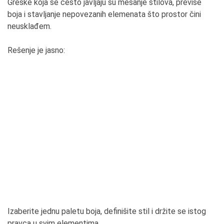
Greške koja se često javljaju su mešanje stilova, previše
boja i stavljanje nepovezanih elemenata što prostor čini
neusklađem.
Rešenje je jasno:
Izaberite jednu paletu boja, definišite stil i držite se istog
pravca u svim elementima.