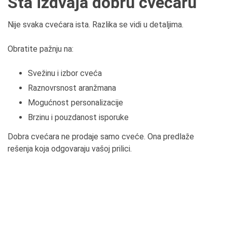
Šta izdvaja dobru cvećaru
Nije svaka cvećara ista. Razlika se vidi u detaljima.
Obratite pažnju na:
Svežinu i izbor cveća
Raznovrsnost aranžmana
Mogućnost personalizacije
Brzinu i pouzdanost isporuke
Dobra cvećara ne prodaje samo cveće. Ona predlaže
rešenja koja odgovaraju vašoj prilici.