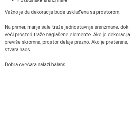
Pozadinske aranžmane
Važno je da dekoracija bude usklađena sa prostorom.
Na primer, manje sale traže jednostavnije aranžmane, dok
veći prostori traže naglašene elemente. Ako je dekoracija
previše skromna, prostor deluje prazno. Ako je preterana,
stvara haos.
Dobra cvećara nalazi balans.