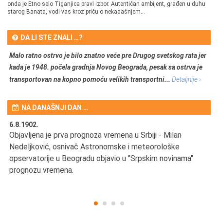
onda je Etno selo Tiganjica pravi izbor. Autentičan ambijent, građen u duhu
starog Banata, vodi vas kroz priču o nekadašnjem...
DA LI STE ZNALI …?
Malo ratno ostrvo je bilo znatno veće pre Drugog svetskog rata jer
kada je 1948. počela gradnja Novog Beograda, pesak sa ostrva je
transportovan na kopno pomoću velikih transportni...
Detaljnije ›
NA DANAŠNJI DAN …
6.8.1902.
6.
Objavljena je prva prognoza vremena u Srbiji - Milan
Od
Nedeljković, osnivač Astronomske i meteorološke
SA
opservatorije u Beogradu objavio u "Srpskim novinama"
prognozu vremena.