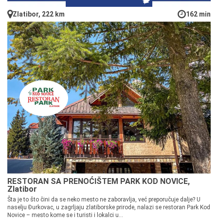
Zlatibor, 222 km
162 min
RESTORAN SA PRENOĆIŠTEM PARK KOD NOVICE,
Zlatibor
Šta je to što čini da se neko mesto ne zaboravlja, već preporučuje dalje? U
naselju Đurkovac, u zagrljaju zlatiborske prirode, nalazi se restoran Park Kod
Novice – mesto kome se i turisti i lokalci u...