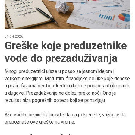
01.04.2026
Greške koje preduzetnike
vode do prezaduživanja
Mnogi preduzetnici ulaze u posao sa jasnom idejom i
velikom energijom. Međutim, finansijske odluke koje donose
u prvim fazama često određuju da li će posao rasti ili upasti
u dugove. Prezaduživanje ne dolazi preko noći. Ono je
rezultat niza pogrešnih poteza koji se ponavljaju.
Ako vodite biznis ili planirate da ga pokrenete, važno je da
prepoznate ove greške na vreme.