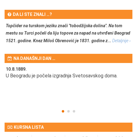
DA LI STE ZNALI …?
Topčider na turskom jeziku znači "tobodžijska dolina". Na tom
mestu su Turci počeli da liju topove za napad na utvrđeni Beograd
1521. godine. Knez Miloš Obrenović je 1831. godine z...
Detaljnije ›
NA DANAŠNJI DAN …
10.8.1889.
10
U Beogradu je počela izgradnja Svetosavskog doma.
Ut
Om
KURSNA LISTA