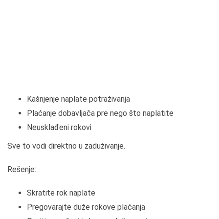
Kašnjenje naplate potraživanja
Plaćanje dobavljača pre nego što naplatite
Neusklađeni rokovi
Sve to vodi direktno u zaduživanje.
Rešenje:
Skratite rok naplate
Pregovarajte duže rokove plaćanja