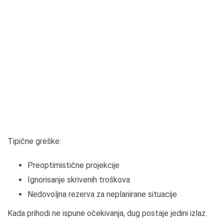
Tipične greške:
Preoptimistične projekcije
Ignorisanje skrivenih troškova
Nedovoljna rezerva za neplanirane situacije
Kada prihodi ne ispune očekivanja, dug postaje jedini izlaz.