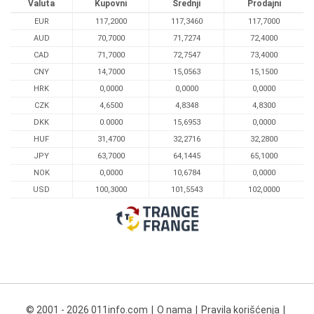
Valuta
Kupovni
Srednji
Prodajni
EUR
117,2000
117,3460
117,7000
AUD
70,7000
71,7274
72,4000
CAD
71,7000
72,7547
73,4000
CNY
14,7000
15,0563
15,1500
HRK
0,0000
0,0000
0,0000
CZK
4,6500
4,8348
4,8300
DKK
0.0000
15,6953
0,0000
HUF
31,4700
32,2716
32,2800
JPY
63,7000
64,1445
65,1000
NOK
0,0000
10,6784
0,0000
USD
100,3000
101,5543
102,0000
© 2001 - 2026 011info.com
O nama
Pravila korišćenja